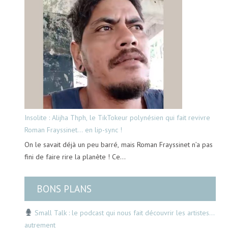
Insolite : Alijha Thph, le TikTokeur polynésien qui fait revivre
Roman Frayssinet… en lip-sync !
On le savait déjà un peu barré, mais Roman Frayssinet n’a pas
fini de faire rire la planète ! Ce…
BONS PLANS
Small Talk : le podcast qui nous fait découvrir les artistes…
autrement