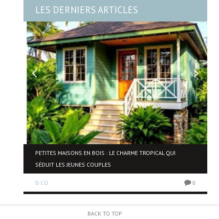
LES DERNIERS ARTICLES
NE
PETITES MAISONS EN BOIS : LE CHARME TROPICAL QUI
SÉDUIT LES JEUNES COUPLES
D.CO
0
0
BACK TO TOP