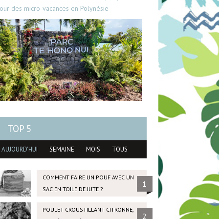
our des micro-vacances en Polynésie
TOP 5
AUJOURD'HUI
SEMAINE
MOIS
TOUS
COMMENT FAIRE UN POUF AVEC UN
1
SAC EN TOILE DE JUTE ?
POULET CROUSTILLANT CITRONNÉ,
2