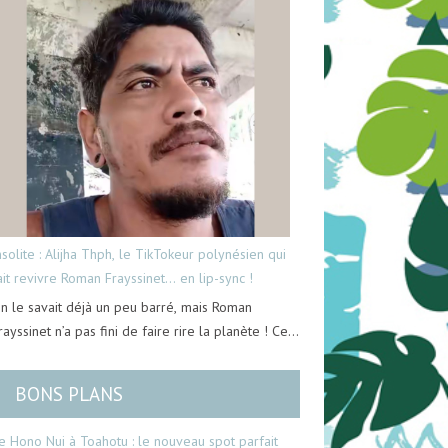
nsolite : Alijha Thph, le TikTokeur polynésien qui
ait revivre Roman Frayssinet… en lip-sync !
n le savait déjà un peu barré, mais Roman
rayssinet n’a pas fini de faire rire la planète ! Ce…
BONS PLANS
e Hono Nui à Toahotu : le nouveau spot parfait