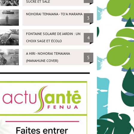
SUCRÉ ET SALÉ
NOHORAI TEMAIANA - TO'A MARAMA
3
FONTAINE SOLAIRE DE JARDIN : UN
4
CHOIX SAGE ET ÉCOLO
A HIRI - NOHORAI TEMAIANA
5
(MANAHUNE COVER)