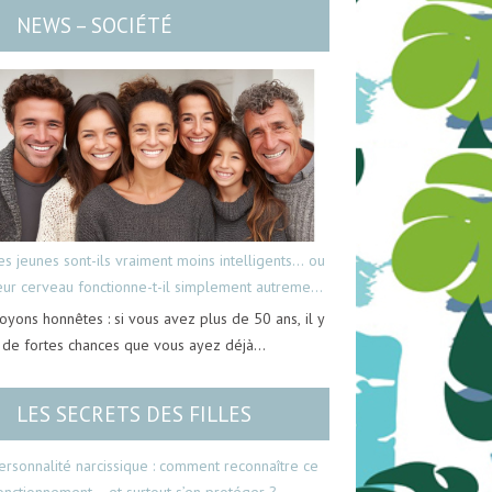
NEWS – SOCIÉTÉ
es jeunes sont-ils vraiment moins intelligents… ou
eur cerveau fonctionne-t-il simplement autrement
oyons honnêtes : si vous avez plus de 50 ans, il y
 de fortes chances que vous ayez déjà…
LES SECRETS DES FILLES
ersonnalité narcissique : comment reconnaître ce