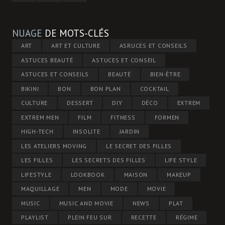
NUAGE
DE MOTS-CLÉS
ART
ART ET CULTURE
ASRUCES ET CONSEILS
ASTUCES BEAUTÉ
ASTUCES ET CONSEIL
ASTUCES ET CONSEILS
BEAUTÉ
BIEN-ÊTRE
BIKINI
BON
BON PLAN
COCKTAIL
CULTURE
DESSERT
DIY
DÉCO
EXTREM
EXTREM MEN
FILM
FITNESS
FORMEN
HIGH-TECH
INSOLITE
JARDIN
LES ATELIERS MOVING
LE SECRET DES FILLES
LES FILLES
LES SECRETS DES FILLES
LIFE STYLE
LIFESTYLE
LOOKBOOK
MAISON
MAKEUP
MAQUILLAGE
MEN
MODE
MOVIE
MUSIC
MUSIC AND MOVIE
NEWS
PLAT
PLAYLIST
PLEIN FEU SUR
RECETTE
RÉGIME