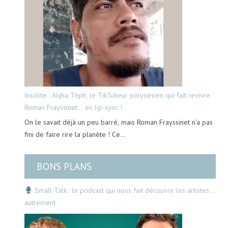
Insolite : Alijha Thph, le TikTokeur polynésien qui fait revivre
Roman Frayssinet… en lip-sync !
On le savait déjà un peu barré, mais Roman Frayssinet n’a pas
fini de faire rire la planète ! Ce…
BONS PLANS
Small Talk : le podcast qui nous fait découvrir les artistes…
autrement