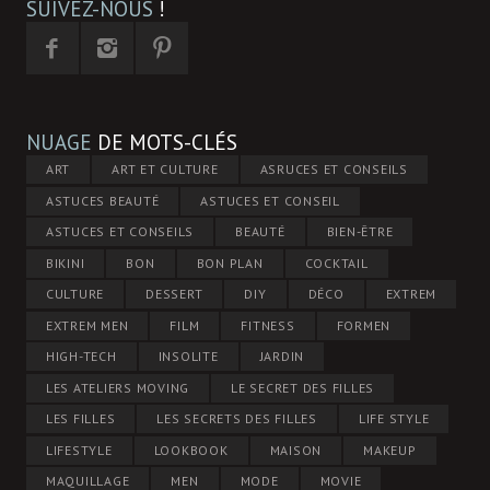
SUIVEZ-NOUS
!
NUAGE
DE MOTS-CLÉS
ART
ART ET CULTURE
ASRUCES ET CONSEILS
ASTUCES BEAUTÉ
ASTUCES ET CONSEIL
ASTUCES ET CONSEILS
BEAUTÉ
BIEN-ÊTRE
BIKINI
BON
BON PLAN
COCKTAIL
CULTURE
DESSERT
DIY
DÉCO
EXTREM
EXTREM MEN
FILM
FITNESS
FORMEN
HIGH-TECH
INSOLITE
JARDIN
LES ATELIERS MOVING
LE SECRET DES FILLES
LES FILLES
LES SECRETS DES FILLES
LIFE STYLE
LIFESTYLE
LOOKBOOK
MAISON
MAKEUP
MAQUILLAGE
MEN
MODE
MOVIE