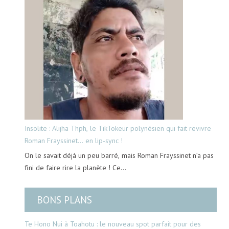
Insolite : Alijha Thph, le TikTokeur polynésien qui fait revivre
Roman Frayssinet… en lip-sync !
On le savait déjà un peu barré, mais Roman Frayssinet n’a pas
fini de faire rire la planète ! Ce…
BONS PLANS
Te Hono Nui à Toahotu : le nouveau spot parfait pour des