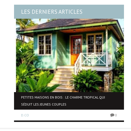
LES DERNIERS ARTICLES
PETITES MAISONS EN BOIS : LE CHARME TROPICAL QUI
SÉDUIT LES JEUNES COUPLES
0
D.CO
0