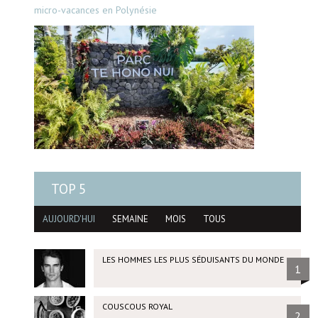
micro-vacances en Polynésie
TOP 5
AUJOURD'HUI
SEMAINE
MOIS
TOUS
LES HOMMES LES PLUS SÉDUISANTS DU MONDE
1
COUSCOUS ROYAL
2