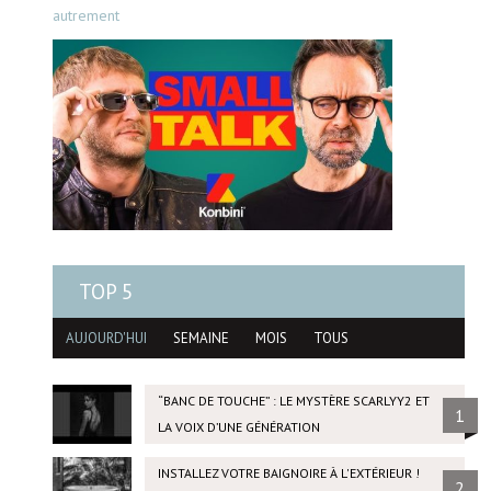
autrement
TOP 5
AUJOURD'HUI
SEMAINE
MOIS
TOUS
“BANC DE TOUCHE” : LE MYSTÈRE SCARLYY2 ET
1
LA VOIX D’UNE GÉNÉRATION
INSTALLEZ VOTRE BAIGNOIRE À L'EXTÉRIEUR !
2