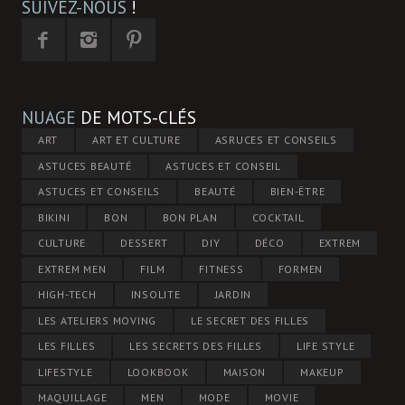
SUIVEZ-NOUS
!
NUAGE
DE MOTS-CLÉS
ART
ART ET CULTURE
ASRUCES ET CONSEILS
ASTUCES BEAUTÉ
ASTUCES ET CONSEIL
ASTUCES ET CONSEILS
BEAUTÉ
BIEN-ÊTRE
BIKINI
BON
BON PLAN
COCKTAIL
CULTURE
DESSERT
DIY
DÉCO
EXTREM
EXTREM MEN
FILM
FITNESS
FORMEN
HIGH-TECH
INSOLITE
JARDIN
LES ATELIERS MOVING
LE SECRET DES FILLES
LES FILLES
LES SECRETS DES FILLES
LIFE STYLE
LIFESTYLE
LOOKBOOK
MAISON
MAKEUP
MAQUILLAGE
MEN
MODE
MOVIE