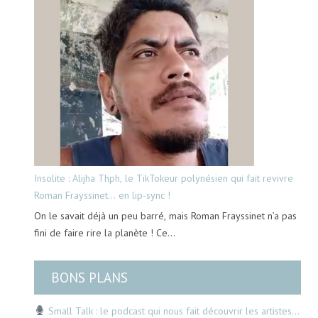
Insolite : Alijha Thph, le TikTokeur polynésien qui fait revivre
Roman Frayssinet… en lip-sync !
On le savait déjà un peu barré, mais Roman Frayssinet n’a pas
fini de faire rire la planète ! Ce…
BONS PLANS
Small Talk : le podcast qui nous fait découvrir les artistes…