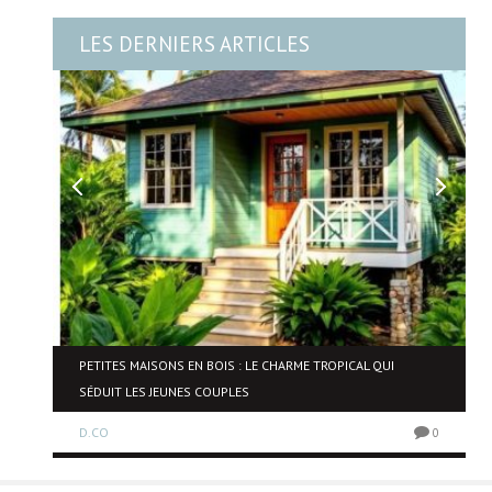
LES DERNIERS ARTICLES
NE
PETITES MAISONS EN BOIS : LE CHARME TROPICAL QUI
SÉDUIT LES JEUNES COUPLES
D.CO
0
0