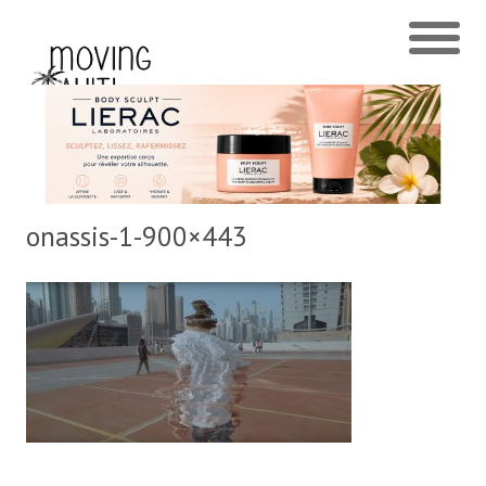
onassis-1-900×443