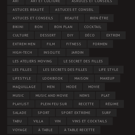
ART
ART ET CULTURE
ASRUCES ET CONSEILS
ASTUCES BEAUTÉ
ASTUCES ET CONSEIL
ASTUCES ET CONSEILS
BEAUTÉ
BIEN-ÊTRE
BIKINI
BON
BON PLAN
COCKTAIL
CULTURE
DESSERT
DIY
DÉCO
EXTREM
EXTREM MEN
FILM
FITNESS
FORMEN
HIGH-TECH
INSOLITE
JARDIN
LES ATELIERS MOVING
LE SECRET DES FILLES
LES FILLES
LES SECRETS DES FILLES
LIFE STYLE
LIFESTYLE
LOOKBOOK
MAISON
MAKEUP
MAQUILLAGE
MEN
MODE
MOVIE
MUSIC
MUSIC AND MOVIE
NEWS
PLAT
PLAYLIST
PLEIN FEU SUR
RECETTE
RÉGIME
SALADE
SPORT
SPORT EXTREME
SURF
TABU
VILLA
VIN
VINS ET COCKTAILS
VOYAGE
À TABLE
À TABLE RECETTE