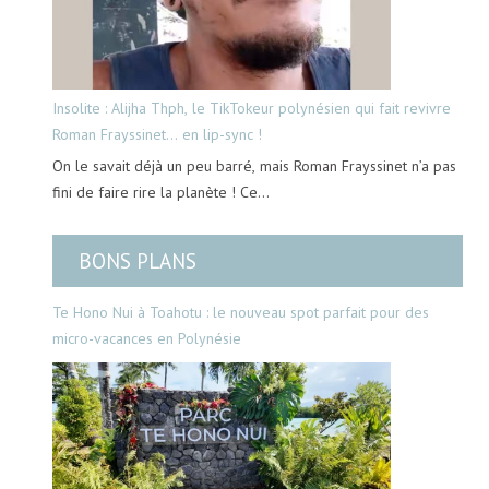
Insolite : Alijha Thph, le TikTokeur polynésien qui fait revivre
Roman Frayssinet… en lip-sync !
On le savait déjà un peu barré, mais Roman Frayssinet n’a pas
fini de faire rire la planète ! Ce…
BONS PLANS
Te Hono Nui à Toahotu : le nouveau spot parfait pour des
micro-vacances en Polynésie