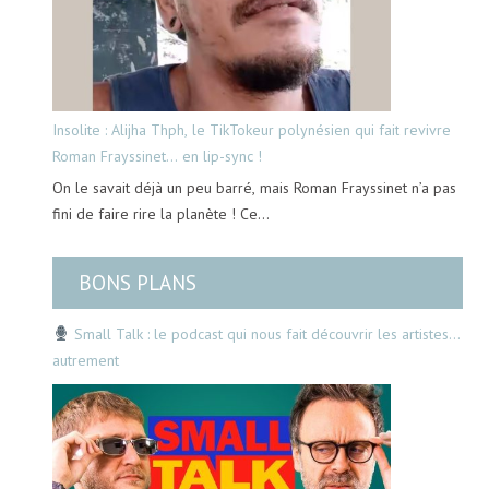
Insolite : Alijha Thph, le TikTokeur polynésien qui fait revivre
Roman Frayssinet… en lip-sync !
On le savait déjà un peu barré, mais Roman Frayssinet n’a pas
fini de faire rire la planète ! Ce…
BONS PLANS
Small Talk : le podcast qui nous fait découvrir les artistes…
autrement