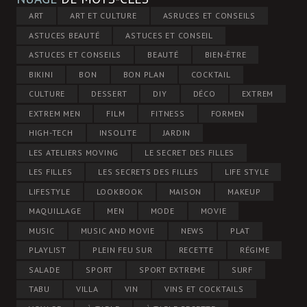
ART
ART ET CULTURE
ASRUCES ET CONSEILS
ASTUCES BEAUTÉ
ASTUCES ET CONSEIL
ASTUCES ET CONSEILS
BEAUTÉ
BIEN-ÊTRE
BIKINI
BON
BON PLAN
COCKTAIL
CULTURE
DESSERT
DIY
DÉCO
EXTREM
EXTREM MEN
FILM
FITNESS
FORMEN
HIGH-TECH
INSOLITE
JARDIN
LES ATELIERS MOVING
LE SECRET DES FILLES
LES FILLES
LES SECRETS DES FILLES
LIFE STYLE
LIFESTYLE
LOOKBOOK
MAISON
MAKEUP
MAQUILLAGE
MEN
MODE
MOVIE
MUSIC
MUSIC AND MOVIE
NEWS
PLAT
PLAYLIST
PLEIN FEU SUR
RECETTE
RÉGIME
SALADE
SPORT
SPORT EXTREME
SURF
TABU
VILLA
VIN
VINS ET COCKTAILS