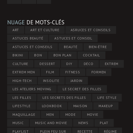
NUAGE
DE MOTS-CLÉS
ART
ART ET CULTURE
ASRUCES ET CONSEILS
ASTUCES BEAUTÉ
ASTUCES ET CONSEIL
ASTUCES ET CONSEILS
BEAUTÉ
BIEN-ÊTRE
BIKINI
BON
BON PLAN
COCKTAIL
CULTURE
DESSERT
DIY
DÉCO
EXTREM
EXTREM MEN
FILM
FITNESS
FORMEN
HIGH-TECH
INSOLITE
JARDIN
LES ATELIERS MOVING
LE SECRET DES FILLES
LES FILLES
LES SECRETS DES FILLES
LIFE STYLE
LIFESTYLE
LOOKBOOK
MAISON
MAKEUP
MAQUILLAGE
MEN
MODE
MOVIE
MUSIC
MUSIC AND MOVIE
NEWS
PLAT
PLAYLIST
PLEIN FEU SUR
RECETTE
RÉGIME