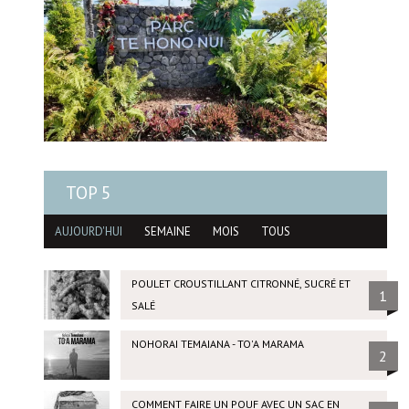
TOP 5
AUJOURD'HUI
SEMAINE
MOIS
TOUS
POULET CROUSTILLANT CITRONNÉ, SUCRÉ ET
1
SALÉ
NOHORAI TEMAIANA - TO'A MARAMA
2
COMMENT FAIRE UN POUF AVEC UN SAC EN