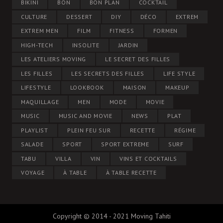
BIKINI
BON
BON PLAN
COCKTAIL
CULTURE
DESSERT
DIY
DÉCO
EXTREM
EXTREM MEN
FILM
FITNESS
FORMEN
HIGH-TECH
INSOLITE
JARDIN
LES ATELIERS MOVING
LE SECRET DES FILLES
LES FILLES
LES SECRETS DES FILLES
LIFE STYLE
LIFESTYLE
LOOKBOOK
MAISON
MAKEUP
MAQUILLAGE
MEN
MODE
MOVIE
MUSIC
MUSIC AND MOVIE
NEWS
PLAT
PLAYLIST
PLEIN FEU SUR
RECETTE
RÉGIME
SALADE
SPORT
SPORT EXTREME
SURF
TABU
VILLA
VIN
VINS ET COCKTAILS
VOYAGE
À TABLE
À TABLE RECETTE
Copyright © 2014 - 2021 Moving Tahiti