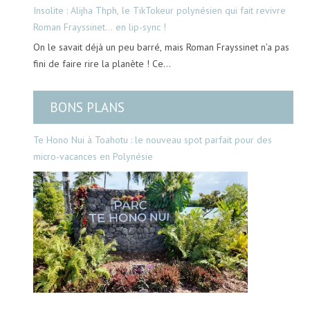
Insolite : Alijha Thph, le TikTokeur polynésien qui fait revivre
Roman Frayssinet… en lip-sync !
On le savait déjà un peu barré, mais Roman Frayssinet n’a pas
fini de faire rire la planète ! Ce…
BONS PLANS
Te Hono Nui à Toahotu : le nouveau spot parfait pour des
micro-vacances en Polynésie