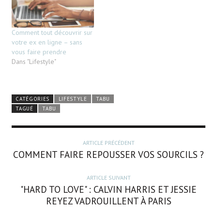
Comment tout découvrir sur
votre ex en ligne – sans
vous faire prendre
Dans "Lifestyle"
CATÉGORIES
LIFESTYLE
TABU
TAGUÉ
TABU
ARTICLE PRÉCÉDENT
COMMENT FAIRE REPOUSSER VOS SOURCILS ?
ARTICLE SUIVANT
"HARD TO LOVE" : CALVIN HARRIS ET JESSIE
REYEZ VADROUILLENT À PARIS