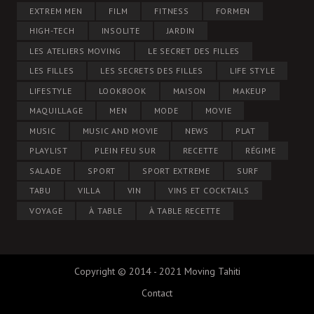
EXTREM MEN
FILM
FITNESS
FORMEN
HIGH-TECH
INSOLITE
JARDIN
LES ATELIERS MOVING
LE SECRET DES FILLES
LES FILLES
LES SECRETS DES FILLES
LIFE STYLE
LIFESTYLE
LOOKBOOK
MAISON
MAKEUP
MAQUILLAGE
MEN
MODE
MOVIE
MUSIC
MUSIC AND MOVIE
NEWS
PLAT
PLAYLIST
PLEIN FEU SUR
RECETTE
RÉGIME
SALADE
SPORT
SPORT EXTREME
SURF
TABU
VILLA
VIN
VINS ET COCKTAILS
VOYAGE
À TABLE
À TABLE RECETTE
Copyright © 2014 - 2021 Moving Tahiti
Contact