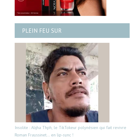
PLEIN FEU SUR
Insolite : Alijha Thph, le TikTokeur polynésien qui fait revivre
Roman Frayssinet… en lip-sync !