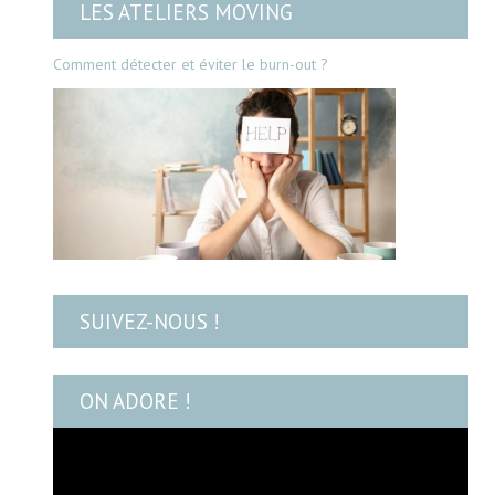
LES ATELIERS MOVING
Comment détecter et éviter le burn-out ?
SUIVEZ-NOUS !
ON ADORE !