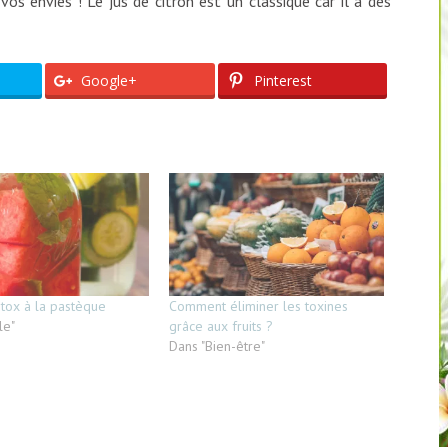
os envies ! Le jus de citron est un classique car il a des
Google+
Pinterest
tox à la pastèque
Comment éliminer les toxines
le"
grâce aux fruits ?
Dans "Bien-être"