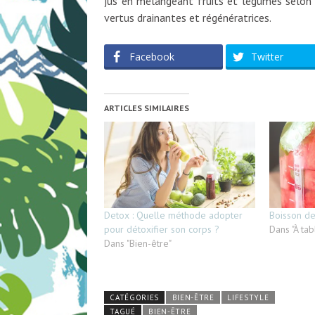
jus en mélangeant fruits et légumes selon v
vertus drainantes et régénératrices.
Facebook
Twitter
ARTICLES SIMILAIRES
Detox : Quelle méthode adopter
Boisson de
pour détoxifier son corps ?
Dans "À tab
Dans "Bien-être"
CATÉGORIES
BIEN-ÊTRE
LIFESTYLE
TAGUÉ
BIEN-ÊTRE