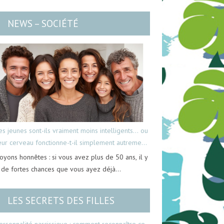
NEWS – SOCIÉTÉ
es jeunes sont-ils vraiment moins intelligents… ou
eur cerveau fonctionne-t-il simplement autrement
oyons honnêtes : si vous avez plus de 50 ans, il y
 de fortes chances que vous ayez déjà…
LES SECRETS DES FILLES