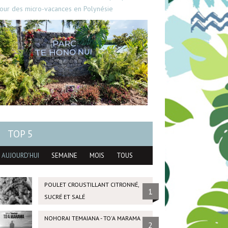
our des micro-vacances en Polynésie
TOP 5
AUJOURD'HUI
SEMAINE
MOIS
TOUS
POULET CROUSTILLANT CITRONNÉ,
1
SUCRÉ ET SALÉ
NOHORAI TEMAIANA - TO'A MARAMA
2