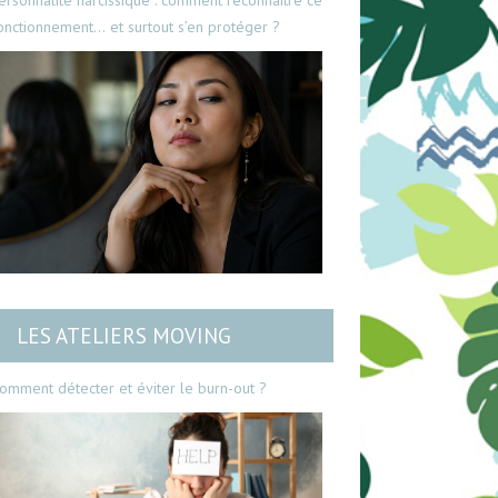
ersonnalité narcissique : comment reconnaître ce
onctionnement… et surtout s’en protéger ?
LES ATELIERS MOVING
omment détecter et éviter le burn-out ?