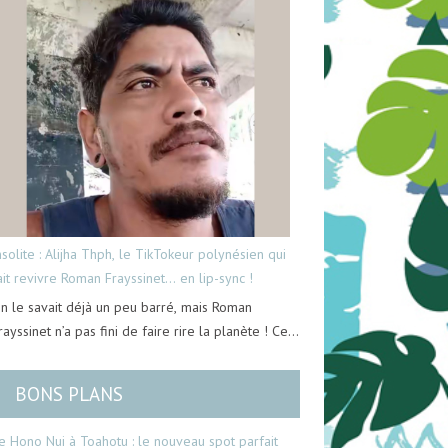
nsolite : Alijha Thph, le TikTokeur polynésien qui
ait revivre Roman Frayssinet… en lip-sync !
n le savait déjà un peu barré, mais Roman
rayssinet n’a pas fini de faire rire la planète ! Ce…
BONS PLANS
e Hono Nui à Toahotu : le nouveau spot parfait