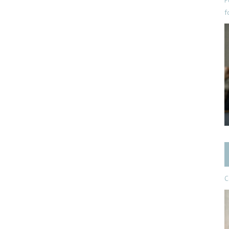
P
f
C