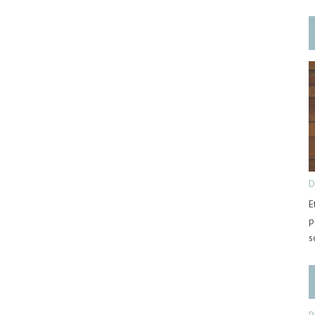
D
E
p
s