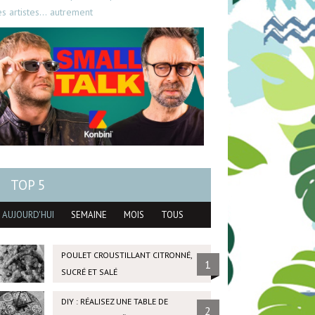
es artistes… autrement
TOP 5
AUJOURD'HUI
SEMAINE
MOIS
TOUS
POULET CROUSTILLANT CITRONNÉ,
1
SUCRÉ ET SALÉ
DIY : RÉALISEZ UNE TABLE DE
2