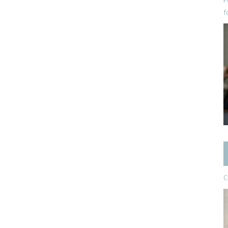
P
f
C