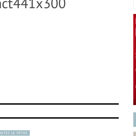
xact441x300
OUTEZ LE VÔTRE