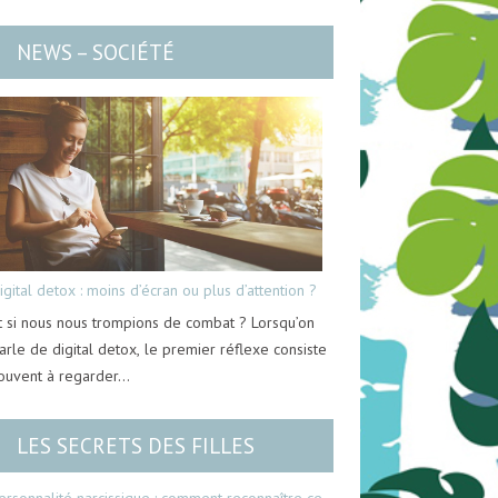
NEWS – SOCIÉTÉ
igital detox : moins d’écran ou plus d’attention ?
t si nous nous trompions de combat ? Lorsqu’on
arle de digital detox, le premier réflexe consiste
ouvent à regarder…
LES SECRETS DES FILLES