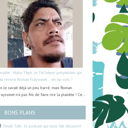
nsolite : Alijha Thph, le TikTokeur polynésien qui
ait revivre Roman Frayssinet… en lip-sync !
n le savait déjà un peu barré, mais Roman
rayssinet n’a pas fini de faire rire la planète ! Ce…
BONS PLANS
Small Talk : le podcast qui nous fait découvrir