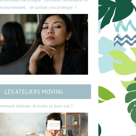
ersonnalité narcissique : comment reconnaître ce
onctionnement… et surtout s’en protéger ?
LES ATELIERS MOVING
omment détecter et éviter le burn-out ?