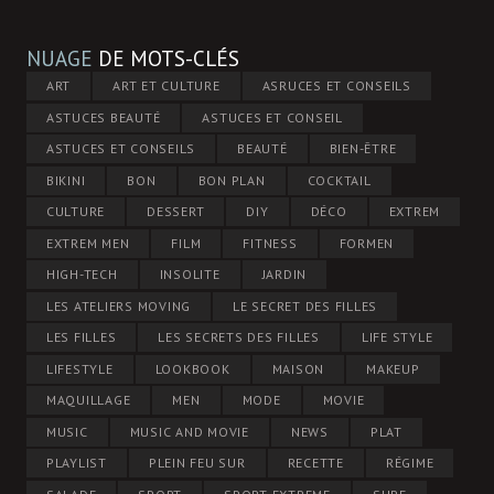
NUAGE
DE MOTS-CLÉS
ART
ART ET CULTURE
ASRUCES ET CONSEILS
ASTUCES BEAUTÉ
ASTUCES ET CONSEIL
ASTUCES ET CONSEILS
BEAUTÉ
BIEN-ÊTRE
BIKINI
BON
BON PLAN
COCKTAIL
CULTURE
DESSERT
DIY
DÉCO
EXTREM
EXTREM MEN
FILM
FITNESS
FORMEN
HIGH-TECH
INSOLITE
JARDIN
LES ATELIERS MOVING
LE SECRET DES FILLES
LES FILLES
LES SECRETS DES FILLES
LIFE STYLE
LIFESTYLE
LOOKBOOK
MAISON
MAKEUP
MAQUILLAGE
MEN
MODE
MOVIE
MUSIC
MUSIC AND MOVIE
NEWS
PLAT
PLAYLIST
PLEIN FEU SUR
RECETTE
RÉGIME