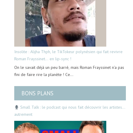
Insolite : Alijha Thph, le TikTokeur polynésien qui fait revivre
Roman Frayssinet… en lip-sync !
On le savait déjà un peu barré, mais Roman Frayssinet n’a pas
fini de faire rire la planète ! Ce…
BONS PLANS
Small Talk : le podcast qui nous fait découvrir les artistes…
autrement