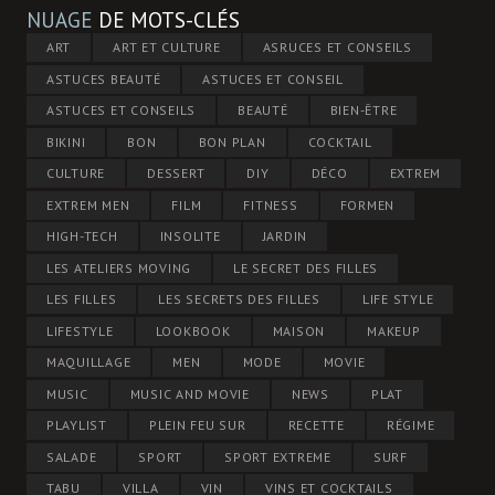
NUAGE
DE MOTS-CLÉS
ART
ART ET CULTURE
ASRUCES ET CONSEILS
ASTUCES BEAUTÉ
ASTUCES ET CONSEIL
ASTUCES ET CONSEILS
BEAUTÉ
BIEN-ÊTRE
BIKINI
BON
BON PLAN
COCKTAIL
CULTURE
DESSERT
DIY
DÉCO
EXTREM
EXTREM MEN
FILM
FITNESS
FORMEN
HIGH-TECH
INSOLITE
JARDIN
LES ATELIERS MOVING
LE SECRET DES FILLES
LES FILLES
LES SECRETS DES FILLES
LIFE STYLE
LIFESTYLE
LOOKBOOK
MAISON
MAKEUP
MAQUILLAGE
MEN
MODE
MOVIE
MUSIC
MUSIC AND MOVIE
NEWS
PLAT
PLAYLIST
PLEIN FEU SUR
RECETTE
RÉGIME
SALADE
SPORT
SPORT EXTREME
SURF
TABU
VILLA
VIN
VINS ET COCKTAILS