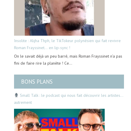
Insolite : Alijha Thph, le TikTokeur polynésien qui fait revivre
Roman Frayssinet… en lip-sync !
On le savait déjà un peu barré, mais Roman Frayssinet n’a pas
fini de faire rire la planète ! Ce…
BONS PLANS
Small Talk : le podcast qui nous fait découvrir les artistes…
autrement