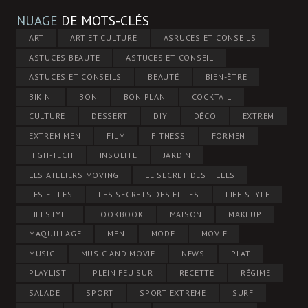
NUAGE
DE MOTS-CLÉS
ART
ART ET CULTURE
ASRUCES ET CONSEILS
ASTUCES BEAUTÉ
ASTUCES ET CONSEIL
ASTUCES ET CONSEILS
BEAUTÉ
BIEN-ÊTRE
BIKINI
BON
BON PLAN
COCKTAIL
CULTURE
DESSERT
DIY
DÉCO
EXTREM
EXTREM MEN
FILM
FITNESS
FORMEN
HIGH-TECH
INSOLITE
JARDIN
LES ATELIERS MOVING
LE SECRET DES FILLES
LES FILLES
LES SECRETS DES FILLES
LIFE STYLE
LIFESTYLE
LOOKBOOK
MAISON
MAKEUP
MAQUILLAGE
MEN
MODE
MOVIE
MUSIC
MUSIC AND MOVIE
NEWS
PLAT
PLAYLIST
PLEIN FEU SUR
RECETTE
RÉGIME
SALADE
SPORT
SPORT EXTREME
SURF