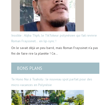
Insolite : Alijha Thph, le TikTokeur polynésien qui fait revivre
Roman Frayssinet… en lip-sync !
On le savait déjà un peu barré, mais Roman Frayssinet n’a pas
fini de faire rire la planète ! Ce…
BONS PLANS
Te Hono Nui à Toahotu : le nouveau spot parfait pour des
micro-vacances en Polynésie