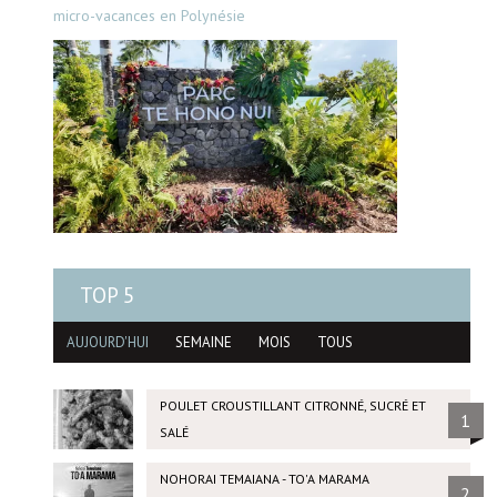
micro-vacances en Polynésie
TOP 5
AUJOURD'HUI
SEMAINE
MOIS
TOUS
POULET CROUSTILLANT CITRONNÉ, SUCRÉ ET
1
SALÉ
NOHORAI TEMAIANA - TO'A MARAMA
2