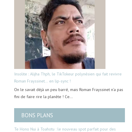
Insolite : Alijha Thph, le TikTokeur polynésien qui fait revivre
Roman Frayssinet… en lip-sync !
On le savait déjà un peu barré, mais Roman Frayssinet n’a pas
fini de faire rire la planète ! Ce…
BONS PLANS
Te Hono Nui à Toahotu : le nouveau spot parfait pour des