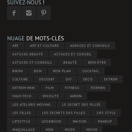
SUIVEZ-NOUS
!
NUAGE
DE MOTS-CLÉS
ART
ART ET CULTURE
ASRUCES ET CONSEILS
ASTUCES BEAUTÉ
ASTUCES ET CONSEIL
ASTUCES ET CONSEILS
BEAUTÉ
BIEN-ÊTRE
BIKINI
BON
BON PLAN
COCKTAIL
CULTURE
DESSERT
DIY
DÉCO
EXTREM
EXTREM MEN
FILM
FITNESS
FORMEN
HIGH-TECH
INSOLITE
JARDIN
LES ATELIERS MOVING
LE SECRET DES FILLES
LES FILLES
LES SECRETS DES FILLES
LIFE STYLE
LIFESTYLE
LOOKBOOK
MAISON
MAKEUP
MAQUILLAGE
MEN
MODE
MOVIE