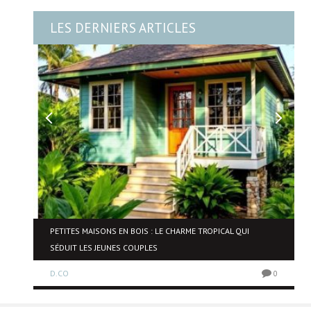
LES DERNIERS ARTICLES
PETITES MAISONS EN BOIS : LE CHARME TROPICAL QUI
SÉDUIT LES JEUNES COUPLES
0
D.CO
0