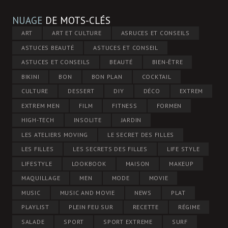
NUAGE
DE MOTS-CLÉS
ART
ART ET CULTURE
ASRUCES ET CONSEILS
ASTUCES BEAUTÉ
ASTUCES ET CONSEIL
ASTUCES ET CONSEILS
BEAUTÉ
BIEN-ÊTRE
BIKINI
BON
BON PLAN
COCKTAIL
CULTURE
DESSERT
DIY
DÉCO
EXTREM
EXTREM MEN
FILM
FITNESS
FORMEN
HIGH-TECH
INSOLITE
JARDIN
LES ATELIERS MOVING
LE SECRET DES FILLES
LES FILLES
LES SECRETS DES FILLES
LIFE STYLE
LIFESTYLE
LOOKBOOK
MAISON
MAKEUP
MAQUILLAGE
MEN
MODE
MOVIE
MUSIC
MUSIC AND MOVIE
NEWS
PLAT
PLAYLIST
PLEIN FEU SUR
RECETTE
RÉGIME
SALADE
SPORT
SPORT EXTREME
SURF