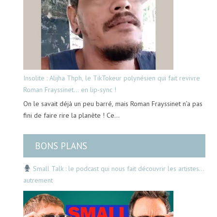
Insolite : Alijha Thph, le TikTokeur polynésien qui fait revivre
Roman Frayssinet… en lip-sync !
On le savait déjà un peu barré, mais Roman Frayssinet n’a pas
fini de faire rire la planète ! Ce…
BONS PLANS
Small Talk : le podcast qui nous fait découvrir les artistes…
autrement