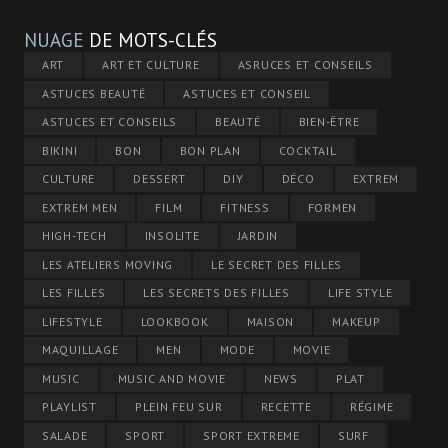
NUAGE
DE MOTS-CLÉS
ART
ART ET CULTURE
ASRUCES ET CONSEILS
ASTUCES BEAUTÉ
ASTUCES ET CONSEIL
ASTUCES ET CONSEILS
BEAUTÉ
BIEN-ÊTRE
BIKINI
BON
BON PLAN
COCKTAIL
CULTURE
DESSERT
DIY
DÉCO
EXTREM
EXTREM MEN
FILM
FITNESS
FORMEN
HIGH-TECH
INSOLITE
JARDIN
LES ATELIERS MOVING
LE SECRET DES FILLES
LES FILLES
LES SECRETS DES FILLES
LIFE STYLE
LIFESTYLE
LOOKBOOK
MAISON
MAKEUP
MAQUILLAGE
MEN
MODE
MOVIE
MUSIC
MUSIC AND MOVIE
NEWS
PLAT
PLAYLIST
PLEIN FEU SUR
RECETTE
RÉGIME
SALADE
SPORT
SPORT EXTREME
SURF