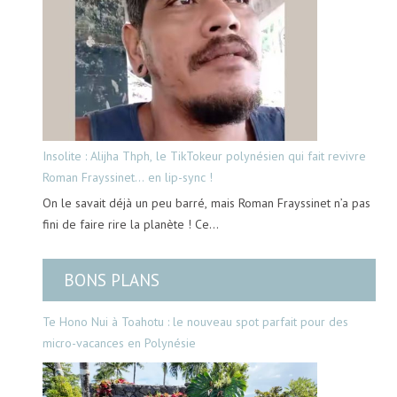
Insolite : Alijha Thph, le TikTokeur polynésien qui fait revivre
Roman Frayssinet… en lip-sync !
On le savait déjà un peu barré, mais Roman Frayssinet n’a pas
fini de faire rire la planète ! Ce…
BONS PLANS
Te Hono Nui à Toahotu : le nouveau spot parfait pour des
micro-vacances en Polynésie