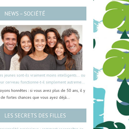
NEWS – SOCIÉTÉ
es jeunes sont-ils vraiment moins intelligents… ou
eur cerveau fonctionne-t-il simplement autrement
oyons honnêtes : si vous avez plus de 50 ans, il y
 de fortes chances que vous ayez déjà…
LES SECRETS DES FILLES