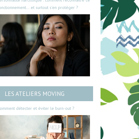
ersonnalité narcissique : comment reconnaître ce
onctionnement… et surtout s’en protéger ?
LES ATELIERS MOVING
omment détecter et éviter le burn-out ?