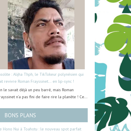
nsolite : Alijha Thph, le TikTokeur polynésien qui
ait revivre Roman Frayssinet… en lip-sync !
n le savait déjà un peu barré, mais Roman
rayssinet n’a pas fini de faire rire la planète ! Ce…
BONS PLANS
e Hono Nui à Toahotu : le nouveau spot parfait