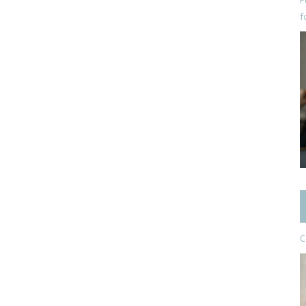
P
f
C