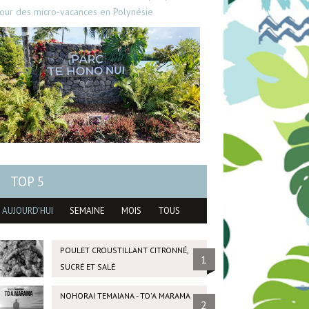
our des micro-vacances en Polynésie
TOP 5
AUJOURD'HUI
SEMAINE
MOIS
TOUS
POULET CROUSTILLANT CITRONNÉ,
1
SUCRÉ ET SALÉ
NOHORAI TEMAIANA - TO'A MARAMA
2