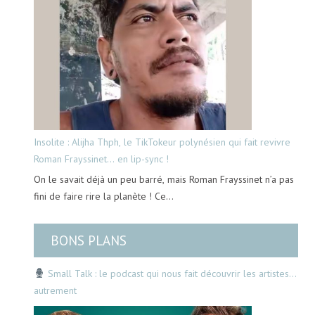
Insolite : Alijha Thph, le TikTokeur polynésien qui fait revivre
Roman Frayssinet… en lip-sync !
On le savait déjà un peu barré, mais Roman Frayssinet n’a pas
fini de faire rire la planète ! Ce…
BONS PLANS
Small Talk : le podcast qui nous fait découvrir les artistes…
autrement