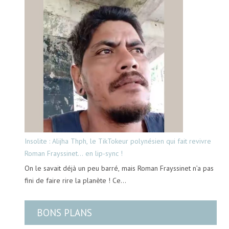
Insolite : Alijha Thph, le TikTokeur polynésien qui fait revivre
Roman Frayssinet… en lip-sync !
On le savait déjà un peu barré, mais Roman Frayssinet n’a pas
fini de faire rire la planète ! Ce…
BONS PLANS