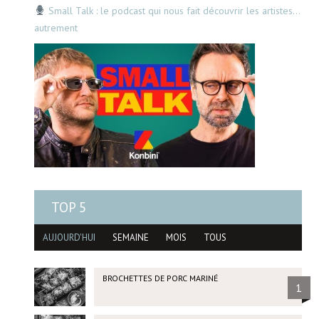
Small Talk : le podcast qui nous fait découvrir les artistes…
autrement
TOP 5
AUJOURD'HUI
SEMAINE
MOIS
TOUS
BROCHETTES DE PORC MARINÉ
1