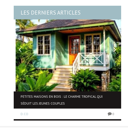
LES DERNIERS ARTICLES
NE
PETITES MAISONS EN BOIS : LE CHARME TROPICAL QUI
SÉDUIT LES JEUNES COUPLES
D.CO
0
0