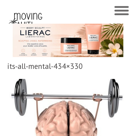
its-all-mental-434×330