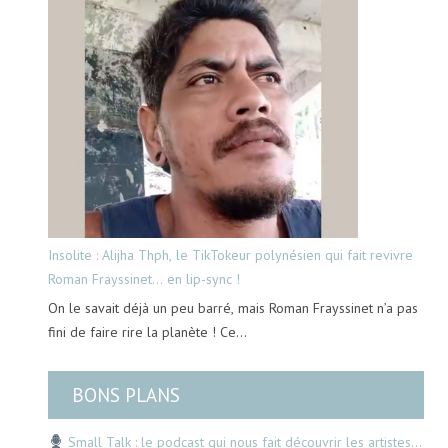
Insolite : Alijha Thph, le TikTokeur polynésien qui fait revivre
Roman Frayssinet… en lip-sync !
On le savait déjà un peu barré, mais Roman Frayssinet n’a pas
fini de faire rire la planète ! Ce…
BONS PLANS
Small Talk : le podcast qui nous fait découvrir les artistes…