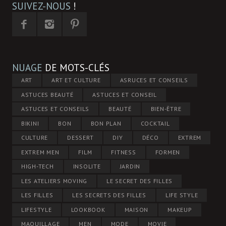
SUIVEZ-NOUS
!
NUAGE
DE MOTS-CLÉS
ART
ART ET CULTURE
ASRUCES ET CONSEILS
ASTUCES BEAUTÉ
ASTUCES ET CONSEIL
ASTUCES ET CONSEILS
BEAUTÉ
BIEN-ÊTRE
BIKINI
BON
BON PLAN
COCKTAIL
CULTURE
DESSERT
DIY
DÉCO
EXTREM
EXTREM MEN
FILM
FITNESS
FORMEN
HIGH-TECH
INSOLITE
JARDIN
LES ATELIERS MOVING
LE SECRET DES FILLES
LES FILLES
LES SECRETS DES FILLES
LIFE STYLE
LIFESTYLE
LOOKBOOK
MAISON
MAKEUP
MAQUILLAGE
MEN
MODE
MOVIE