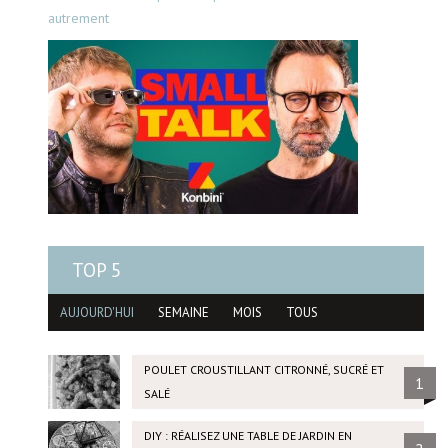
autrement
TOP 5
AUJOURD'HUI
SEMAINE
MOIS
TOUS
POULET CROUSTILLANT CITRONNÉ, SUCRÉ ET
1
SALÉ
DIY : RÉALISEZ UNE TABLE DE JARDIN EN