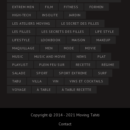
EXTREM MEN
FILM
FITNESS
FORMEN
HIGH-TECH
INSOLITE
JARDIN
LES ATELIERS MOVING
LE SECRET DES FILLES
LES FILLES
LES SECRETS DES FILLES
LIFE STYLE
LIFESTYLE
LOOKBOOK
MAISON
MAKEUP
MAQUILLAGE
MEN
MODE
MOVIE
MUSIC
MUSIC AND MOVIE
NEWS
PLAT
PLAYLIST
PLEIN FEU SUR
RECETTE
RÉGIME
SALADE
SPORT
SPORT EXTREME
SURF
TABU
VILLA
VIN
VINS ET COCKTAILS
VOYAGE
À TABLE
À TABLE RECETTE
Copyright © 2014 - 2021 Moving Tahiti
Contact