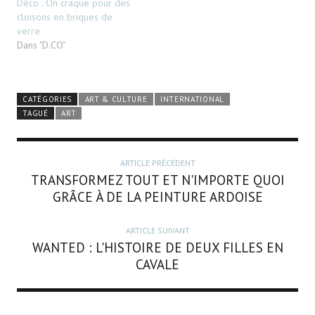
Déco : On craque pour des
cloisons en briques de
verre
Dans "D.CO"
CATÉGORIES
ART & CULTURE
INTERNATIONAL
TAGUÉ
ART
ARTICLE PRÉCÉDENT
TRANSFORMEZ TOUT ET N'IMPORTE QUOI
GRÂCE À DE LA PEINTURE ARDOISE
ARTICLE SUIVANT
WANTED : L'HISTOIRE DE DEUX FILLES EN
CAVALE