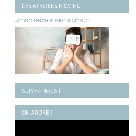
LES ATELIERS MOVING
Comment détecter et éviter le burn-out ?
SUIVEZ-NOUS !
ON ADORE !