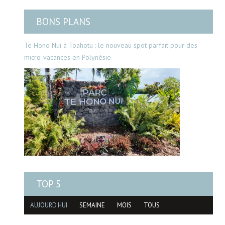
BONS PLANS
Te Hono Nui à Toahotu : le nouveau spot parfait pour des
micro-vacances en Polynésie
TOP 5
AUJOURD'HUI
SEMAINE
MOIS
TOUS