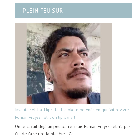
PLEIN FEU SUR
Insolite : Alijha Thph, le TikTokeur polynésien qui fait revivre
Roman Frayssinet… en lip-sync !
On le savait déjà un peu barré, mais Roman Frayssinet n’a pas
fini de faire rire la planète ! Ce…