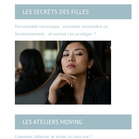
LES SECRETS DES FILLES
Personnalité narcissique : comment reconnaître ce
fonctionnement… et surtout s’en protéger ?
LES ATELIERS MOVING
Comment détecter et éviter le burn-out ?