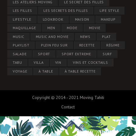
LES ATELIERS MOVING
LE SECRET DES FILLES
LES FILLES
LES SECRETS DES FILLES
LIFE STYLE
LIFESTYLE
LOOKBOOK
MAISON
MAKEUP
MAQUILLAGE
MEN
MODE
MOVIE
MUSIC
MUSIC AND MOVIE
NEWS
PLAT
PLAYLIST
PLEIN FEU SUR
RECETTE
RÉGIME
SALADE
SPORT
SPORT EXTREME
SURF
TABU
VILLA
VIN
VINS ET COCKTAILS
VOYAGE
À TABLE
À TABLE RECETTE
Copyright © 2014 - 2021 Moving Tahiti
Contact