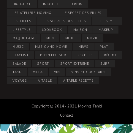
HIGH-TECH
INSOLITE
JARDIN
LES ATELIERS MOVING
LE SECRET DES FILLES
LES FILLES
LES SECRETS DES FILLES
LIFE STYLE
LIFESTYLE
LOOKBOOK
MAISON
MAKEUP
MAQUILLAGE
MEN
MODE
MOVIE
MUSIC
MUSIC AND MOVIE
NEWS
PLAT
PLAYLIST
PLEIN FEU SUR
RECETTE
RÉGIME
SALADE
SPORT
SPORT EXTREME
SURF
TABU
VILLA
VIN
VINS ET COCKTAILS
VOYAGE
À TABLE
À TABLE RECETTE
Copyright © 2014 - 2021 Moving Tahiti
Contact