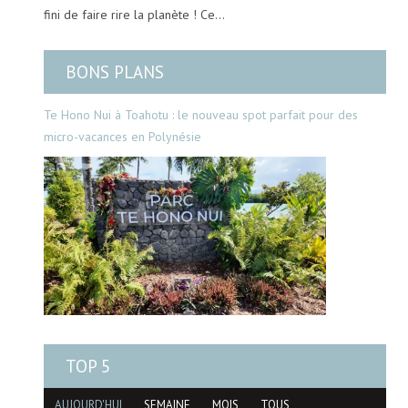
fini de faire rire la planète ! Ce…
BONS PLANS
Te Hono Nui à Toahotu : le nouveau spot parfait pour des
micro-vacances en Polynésie
TOP 5
AUJOURD'HUI
SEMAINE
MOIS
TOUS