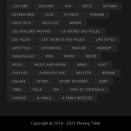
CULTURE
DESSERT
DIY
DÉCO
EXTREM
EXTREM MEN
FILM
FITNESS
FORMEN
HIGH-TECH
INSOLITE
JARDIN
LES ATELIERS MOVING
LE SECRET DES FILLES
LES FILLES
LES SECRETS DES FILLES
LIFE STYLE
LIFESTYLE
LOOKBOOK
MAISON
MAKEUP
MAQUILLAGE
MEN
MODE
MOVIE
MUSIC
MUSIC AND MOVIE
NEWS
PLAT
PLAYLIST
PLEIN FEU SUR
RECETTE
RÉGIME
SALADE
SPORT
SPORT EXTREME
SURF
TABU
VILLA
VIN
VINS ET COCKTAILS
VOYAGE
À TABLE
À TABLE RECETTE
Copyright © 2014 - 2021 Moving Tahiti