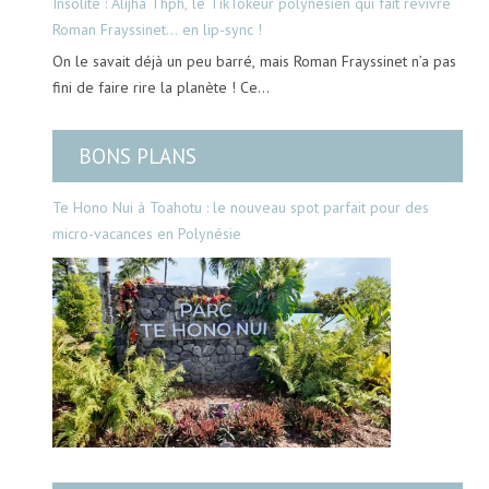
Insolite : Alijha Thph, le TikTokeur polynésien qui fait revivre
Roman Frayssinet… en lip-sync !
On le savait déjà un peu barré, mais Roman Frayssinet n’a pas
fini de faire rire la planète ! Ce…
BONS PLANS
Te Hono Nui à Toahotu : le nouveau spot parfait pour des
micro-vacances en Polynésie