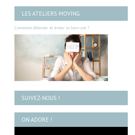
LES ATELIERS MOVING
Comment détecter et éviter le burn-out ?
SUIVEZ-NOUS !
ON ADORE !