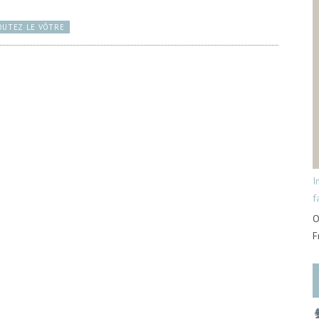
OUTEZ LE VÔTRE
I
f
O
F