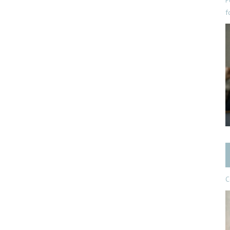
P
f
C