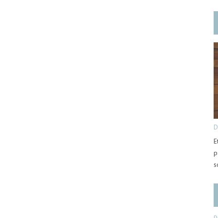
D
E
p
s