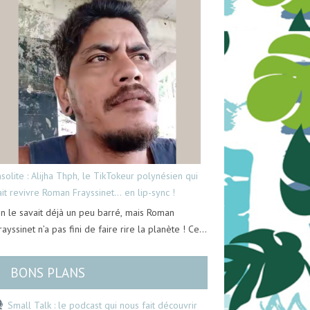
nsolite : Alijha Thph, le TikTokeur polynésien qui
ait revivre Roman Frayssinet… en lip-sync !
n le savait déjà un peu barré, mais Roman
rayssinet n’a pas fini de faire rire la planète ! Ce…
BONS PLANS
Small Talk : le podcast qui nous fait découvrir