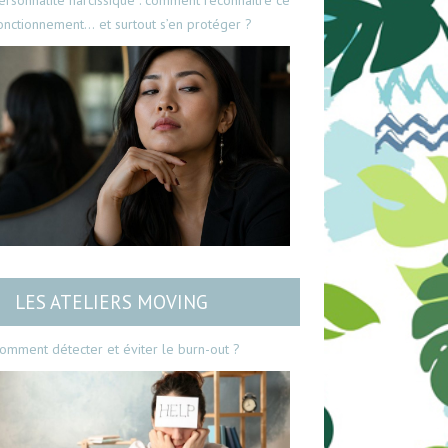
ersonnalité narcissique : comment reconnaître ce
onctionnement… et surtout s’en protéger ?
LES ATELIERS MOVING
omment détecter et éviter le burn-out ?