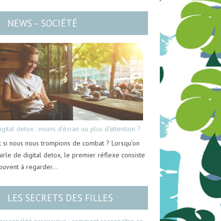
NEWS – SOCIÉTÉ
igital detox : moins d’écran ou plus d’attention ?
t si nous nous trompions de combat ? Lorsqu’on
arle de digital detox, le premier réflexe consiste
ouvent à regarder…
LES SECRETS DES FILLES