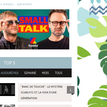
es artistes… autrement
TOP 5
AUJOURD'HUI
SEMAINE
MOIS
TOUS
“BANC DE TOUCHE” : LE MYSTÈRE
1
SCARLYY2 ET LA VOIX D’UNE
GÉNÉRATION