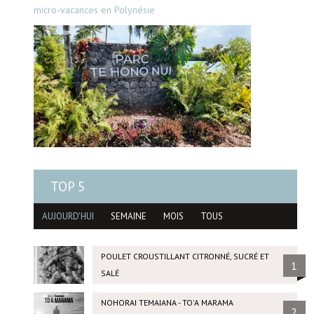
micro-vacances en Polynésie
TOP 5
AUJOURD'HUI
SEMAINE
MOIS
TOUS
POULET CROUSTILLANT CITRONNÉ, SUCRÉ ET
1
SALÉ
NOHORAI TEMAIANA - TO'A MARAMA
2