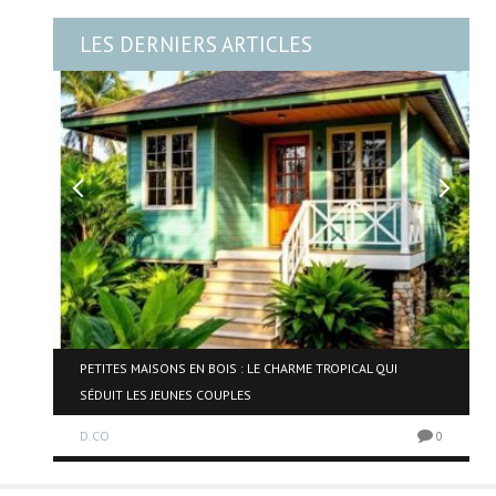
LES DERNIERS ARTICLES
PETITES MAISONS EN BOIS : LE CHARME TROPICAL QUI
SÉDUIT LES JEUNES COUPLES
0
D.CO
0