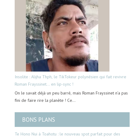
Insolite : Alijha Thph, le TikTokeur polynésien qui fait revivre
Roman Frayssinet… en lip-sync !
On le savait déjà un peu barré, mais Roman Frayssinet n’a pas
fini de faire rire la planète ! Ce…
BONS PLANS
Te Hono Nui à Toahotu : le nouveau spot parfait pour des