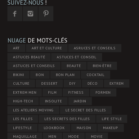
SUIVEZ-NOUS
!
NUAGE
DE MOTS-CLÉS
ART
ART ET CULTURE
ASRUCES ET CONSEILS
ASTUCES BEAUTÉ
ASTUCES ET CONSEIL
ASTUCES ET CONSEILS
BEAUTÉ
BIEN-ÊTRE
BIKINI
BON
BON PLAN
COCKTAIL
CULTURE
DESSERT
DIY
DÉCO
EXTREM
EXTREM MEN
FILM
FITNESS
FORMEN
HIGH-TECH
INSOLITE
JARDIN
LES ATELIERS MOVING
LE SECRET DES FILLES
LES FILLES
LES SECRETS DES FILLES
LIFE STYLE
LIFESTYLE
LOOKBOOK
MAISON
MAKEUP
MAQUILLAGE
MEN
MODE
MOVIE