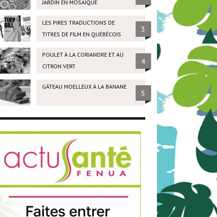
JARDIN EN MOSAÏQUE
LES PIRES TRADUCTIONS DE
3
TITRES DE FILM EN QUÉBÉCOIS
POULET À LA CORIANDRE ET AU
4
CITRON VERT
GÂTEAU MOELLEUX À LA BANANE
5