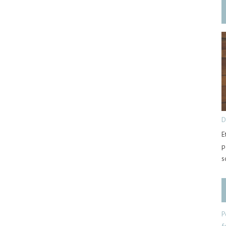
D
E
p
s
P