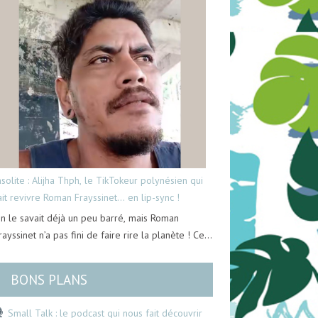
nsolite : Alijha Thph, le TikTokeur polynésien qui
ait revivre Roman Frayssinet… en lip-sync !
n le savait déjà un peu barré, mais Roman
rayssinet n’a pas fini de faire rire la planète ! Ce…
BONS PLANS
Small Talk : le podcast qui nous fait découvrir