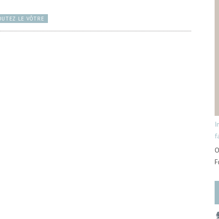
OUTEZ LE VÔTRE
I
f
O
F