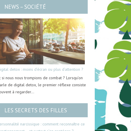
NEWS – SOCIÉTÉ
igital detox : moins d’écran ou plus d’attention ?
t si nous nous trompions de combat ? Lorsqu’on
arle de digital detox, le premier réflexe consiste
ouvent à regarder…
LES SECRETS DES FILLES
ersonnalité narcissique : comment reconnaître ce