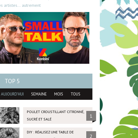
es artistes… autrement
TOP 5
AUJOURD'HUI
SEMAINE
MOIS
TOUS
POULET CROUSTILLANT CITRONNÉ,
1
SUCRÉ ET SALÉ
DIY : RÉALISEZ UNE TABLE DE
2