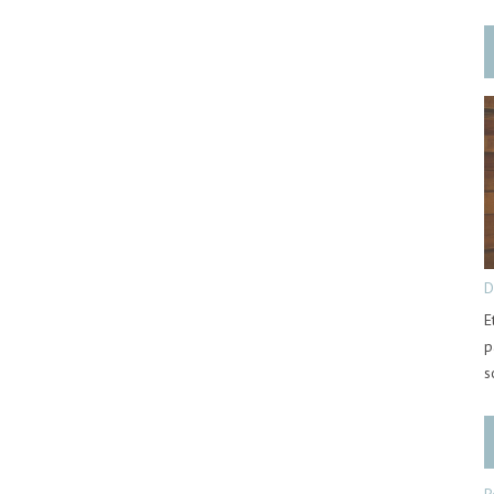
D
E
p
s