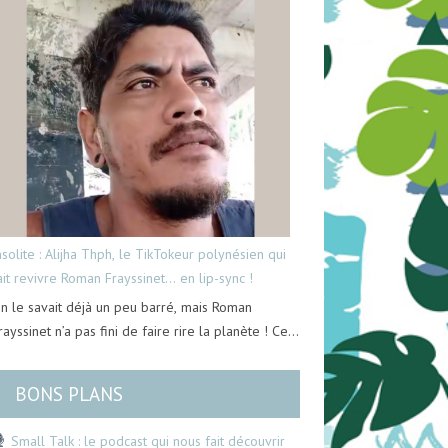
nsolite : Alijha Thph, le TikTokeur polynésien qui
ait revivre Roman Frayssinet… en lip-sync !
n le savait déjà un peu barré, mais Roman
rayssinet n’a pas fini de faire rire la planète ! Ce…
BONS PLANS
Small Talk : le podcast qui nous fait découvrir