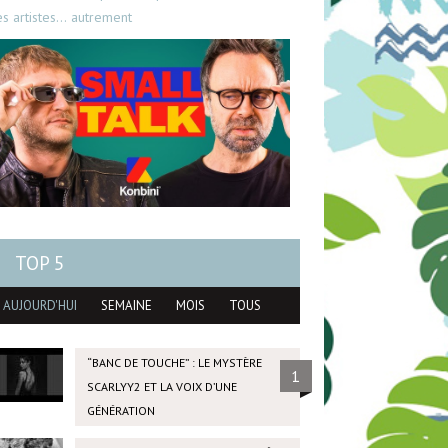
es artistes… autrement
TOP 5
AUJOURD'HUI
SEMAINE
MOIS
TOUS
“BANC DE TOUCHE” : LE MYSTÈRE
1
SCARLYY2 ET LA VOIX D’UNE
GÉNÉRATION