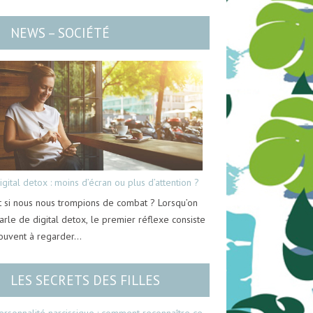
NEWS – SOCIÉTÉ
igital detox : moins d’écran ou plus d’attention ?
t si nous nous trompions de combat ? Lorsqu’on
arle de digital detox, le premier réflexe consiste
ouvent à regarder…
LES SECRETS DES FILLES