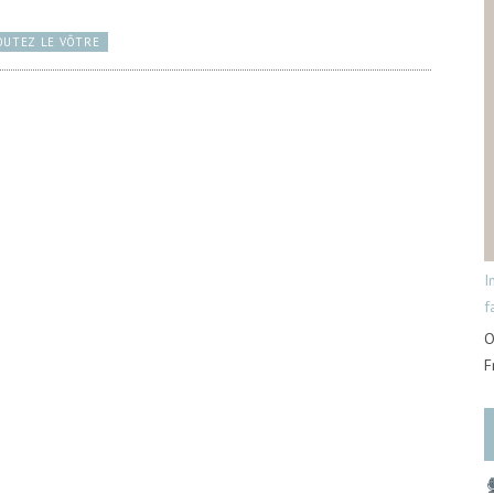
OUTEZ LE VÔTRE
I
f
O
F