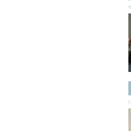
P
f
C