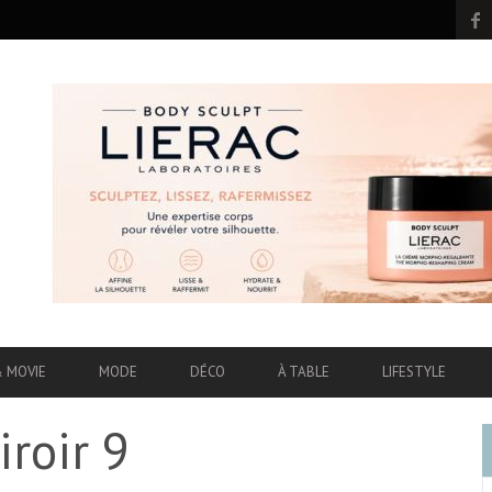
& MOVIE
MODE
DÉCO
À TABLE
LIFESTYLE
roir 9