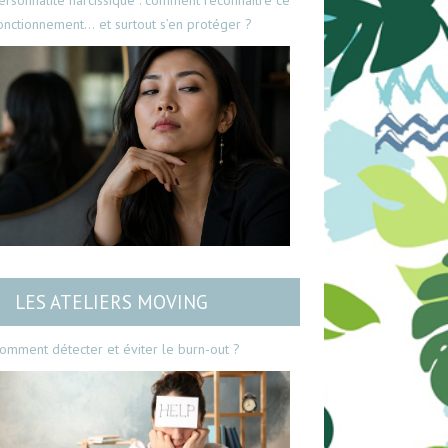
ersonnalité narcissique : comment reconnaître ce
onctionnement… et surtout s’en protéger ?
LES ATELIERS MOVING
omment détecter et éviter le burn-out ?