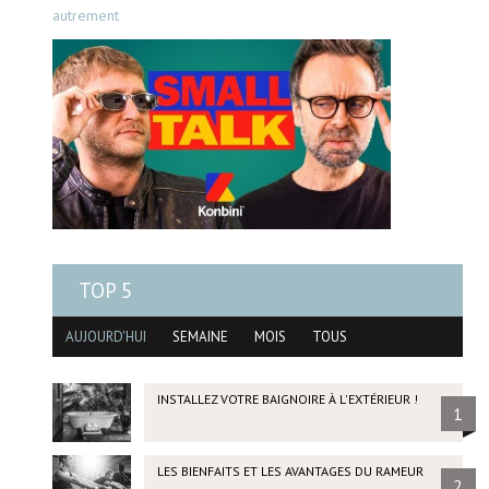
autrement
TOP 5
AUJOURD'HUI
SEMAINE
MOIS
TOUS
INSTALLEZ VOTRE BAIGNOIRE À L'EXTÉRIEUR !
1
LES BIENFAITS ET LES AVANTAGES DU RAMEUR
2