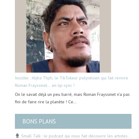
Insolite : Alijha Thph, le TikTokeur polynésien qui fait revivre
Roman Frayssinet… en lip-sync !
On le savait déjà un peu barré, mais Roman Frayssinet n’a pas
fini de faire rire la planète ! Ce…
BONS PLANS
Small Talk : le podcast qui nous fait découvrir les artistes…