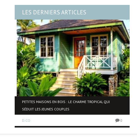
LES DERNIERS ARTICLES
NE
PETITES MAISONS EN BOIS : LE CHARME TROPICAL QUI
SÉDUIT LES JEUNES COUPLES
D.CO
0
0