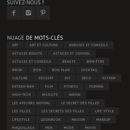
SUIVEZ-NOUS
!
NUAGE
DE MOTS-CLÉS
ART
ART ET CULTURE
ASRUCES ET CONSEILS
ASTUCES BEAUTÉ
ASTUCES ET CONSEIL
ASTUCES ET CONSEILS
BEAUTÉ
BIEN-ÊTRE
BIKINI
BON
BON PLAN
COCKTAIL
CULTURE
DESSERT
DIY
DÉCO
EXTREM
EXTREM MEN
FILM
FITNESS
FORMEN
HIGH-TECH
INSOLITE
JARDIN
LES ATELIERS MOVING
LE SECRET DES FILLES
LES FILLES
LES SECRETS DES FILLES
LIFE STYLE
LIFESTYLE
LOOKBOOK
MAISON
MAKEUP
MAQUILLAGE
MEN
MODE
MOVIE