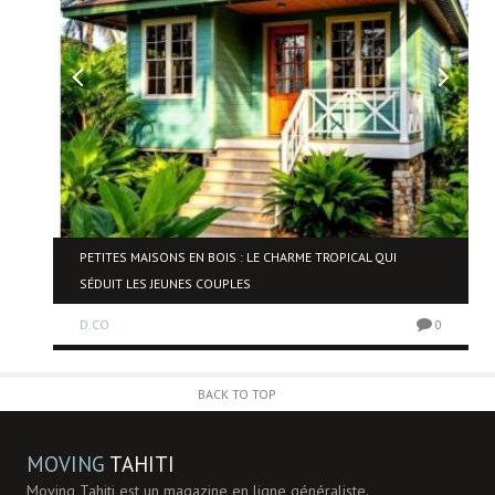
NE
PETITES MAISONS EN BOIS : LE CHARME TROPICAL QUI
SÉDUIT LES JEUNES COUPLES
D.CO
0
0
BACK TO TOP
MOVING
TAHITI
Moving Tahiti est un magazine en ligne généraliste.