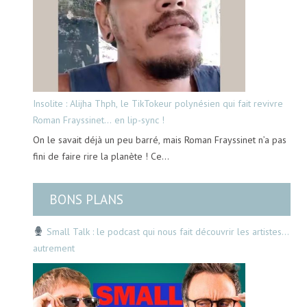
Insolite : Alijha Thph, le TikTokeur polynésien qui fait revivre
Roman Frayssinet… en lip-sync !
On le savait déjà un peu barré, mais Roman Frayssinet n’a pas
fini de faire rire la planète ! Ce…
BONS PLANS
Small Talk : le podcast qui nous fait découvrir les artistes…
autrement