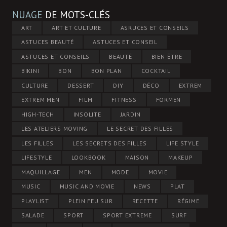
NUAGE
DE MOTS-CLÉS
ART
ART ET CULTURE
ASRUCES ET CONSEILS
ASTUCES BEAUTÉ
ASTUCES ET CONSEIL
ASTUCES ET CONSEILS
BEAUTÉ
BIEN-ÊTRE
BIKINI
BON
BON PLAN
COCKTAIL
CULTURE
DESSERT
DIY
DÉCO
EXTREM
EXTREM MEN
FILM
FITNESS
FORMEN
HIGH-TECH
INSOLITE
JARDIN
LES ATELIERS MOVING
LE SECRET DES FILLES
LES FILLES
LES SECRETS DES FILLES
LIFE STYLE
LIFESTYLE
LOOKBOOK
MAISON
MAKEUP
MAQUILLAGE
MEN
MODE
MOVIE
MUSIC
MUSIC AND MOVIE
NEWS
PLAT
PLAYLIST
PLEIN FEU SUR
RECETTE
RÉGIME
SALADE
SPORT
SPORT EXTREME
SURF