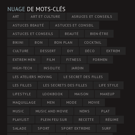
NUAGE
DE MOTS-CLÉS
ART
ART ET CULTURE
ASRUCES ET CONSEILS
ASTUCES BEAUTÉ
ASTUCES ET CONSEIL
ASTUCES ET CONSEILS
BEAUTÉ
BIEN-ÊTRE
BIKINI
BON
BON PLAN
COCKTAIL
CULTURE
DESSERT
DIY
DÉCO
EXTREM
EXTREM MEN
FILM
FITNESS
FORMEN
HIGH-TECH
INSOLITE
JARDIN
LES ATELIERS MOVING
LE SECRET DES FILLES
LES FILLES
LES SECRETS DES FILLES
LIFE STYLE
LIFESTYLE
LOOKBOOK
MAISON
MAKEUP
MAQUILLAGE
MEN
MODE
MOVIE
MUSIC
MUSIC AND MOVIE
NEWS
PLAT
PLAYLIST
PLEIN FEU SUR
RECETTE
RÉGIME
SALADE
SPORT
SPORT EXTREME
SURF