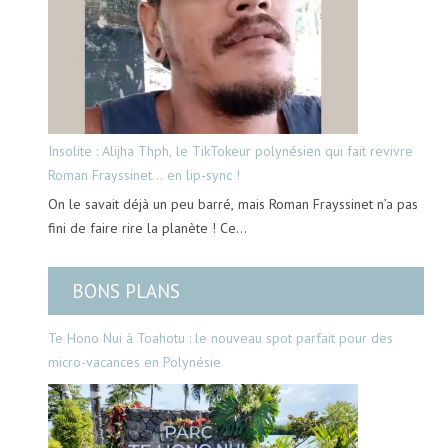
Insolite : Alijha Thph, le TikTokeur polynésien qui fait revivre
Roman Frayssinet… en lip-sync !
On le savait déjà un peu barré, mais Roman Frayssinet n’a pas
fini de faire rire la planète ! Ce…
BONS PLANS
Te Hono Nui à Toahotu : le nouveau spot parfait pour des
micro-vacances en Polynésie