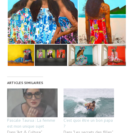
ARTICLES SIMILAIRES
Pascale Taurua : La femme
C’est quoi être un bon papa
est mon unique sujet
?
Dans "Art & Culture"
Dans "Les secrets des filles"