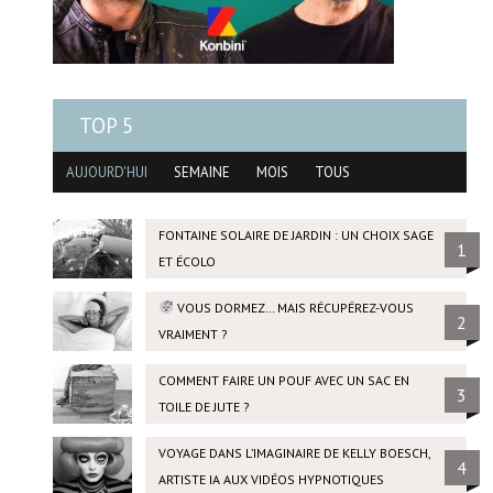
TOP 5
AUJOURD'HUI
SEMAINE
MOIS
TOUS
FONTAINE SOLAIRE DE JARDIN : UN CHOIX SAGE
1
ET ÉCOLO
VOUS DORMEZ… MAIS RÉCUPÉREZ-VOUS
2
VRAIMENT ?
COMMENT FAIRE UN POUF AVEC UN SAC EN
3
TOILE DE JUTE ?
VOYAGE DANS L’IMAGINAIRE DE KELLY BOESCH,
4
ARTISTE IA AUX VIDÉOS HYPNOTIQUES