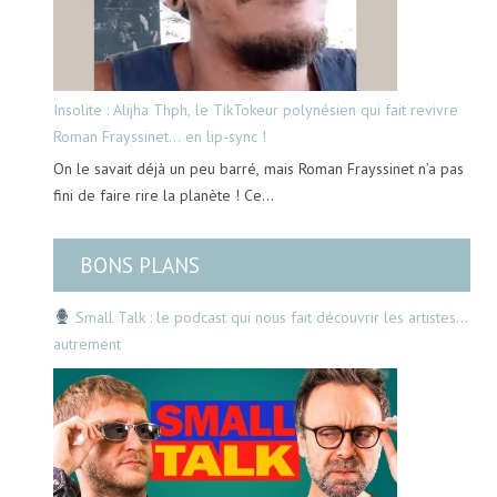
Insolite : Alijha Thph, le TikTokeur polynésien qui fait revivre
Roman Frayssinet… en lip-sync !
On le savait déjà un peu barré, mais Roman Frayssinet n’a pas
fini de faire rire la planète ! Ce…
BONS PLANS
Small Talk : le podcast qui nous fait découvrir les artistes…
autrement