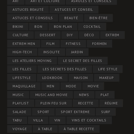
ART
ART ET CULTURE
ASRUCES ET CONSEILS
ASTUCES BEAUTÉ
ASTUCES ET CONSEIL
ASTUCES ET CONSEILS
BEAUTÉ
BIEN-ÊTRE
BIKINI
BON
BON PLAN
COCKTAIL
CULTURE
DESSERT
DIY
DÉCO
EXTREM
EXTREM MEN
FILM
FITNESS
FORMEN
HIGH-TECH
INSOLITE
JARDIN
LES ATELIERS MOVING
LE SECRET DES FILLES
LES FILLES
LES SECRETS DES FILLES
LIFE STYLE
LIFESTYLE
LOOKBOOK
MAISON
MAKEUP
MAQUILLAGE
MEN
MODE
MOVIE
MUSIC
MUSIC AND MOVIE
NEWS
PLAT
PLAYLIST
PLEIN FEU SUR
RECETTE
RÉGIME
SALADE
SPORT
SPORT EXTREME
SURF
TABU
VILLA
VIN
VINS ET COCKTAILS
VOYAGE
À TABLE
À TABLE RECETTE