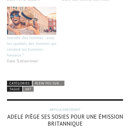
Journée des femmes : voici
les qualités des femmes qui
rendent les hommes
heureux !
Dans "Extrem'men"
CATÉGORIES
PLEIN FEU SUR...
TAGUÉ
ART
ARTICLE PRÉCÉDENT
ADELE PIÈGE SES SOSIES POUR UNE ÉMISSION
BRITANNIQUE