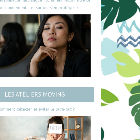
ersonnalité narcissique : comment reconnaître ce
onctionnement… et surtout s’en protéger ?
LES ATELIERS MOVING
omment détecter et éviter le burn-out ?