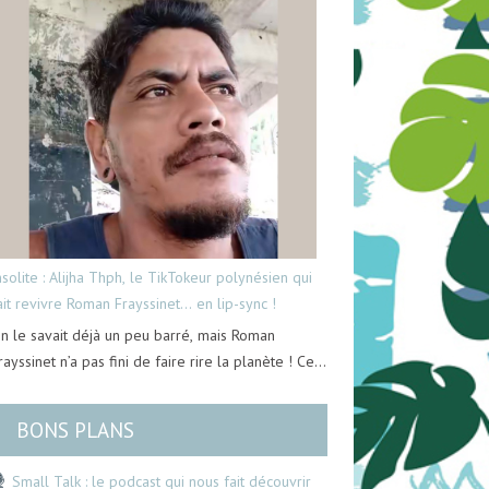
nsolite : Alijha Thph, le TikTokeur polynésien qui
ait revivre Roman Frayssinet… en lip-sync !
n le savait déjà un peu barré, mais Roman
rayssinet n’a pas fini de faire rire la planète ! Ce…
BONS PLANS
Small Talk : le podcast qui nous fait découvrir