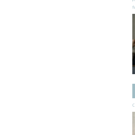
P
f
C