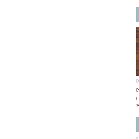
D
E
p
s