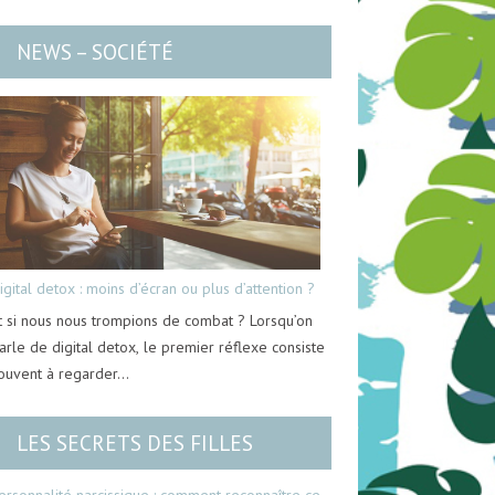
NEWS – SOCIÉTÉ
igital detox : moins d’écran ou plus d’attention ?
t si nous nous trompions de combat ? Lorsqu’on
arle de digital detox, le premier réflexe consiste
ouvent à regarder…
LES SECRETS DES FILLES