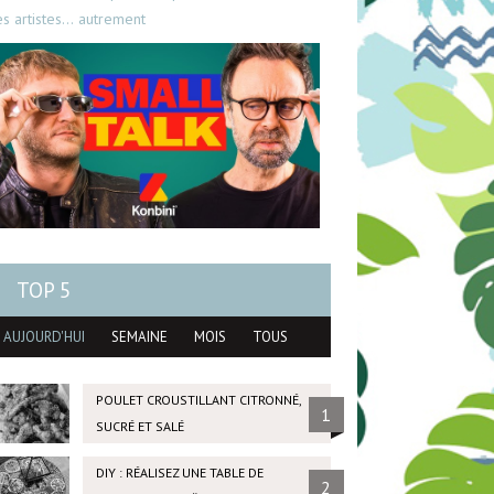
es artistes… autrement
TOP 5
AUJOURD'HUI
SEMAINE
MOIS
TOUS
POULET CROUSTILLANT CITRONNÉ,
1
SUCRÉ ET SALÉ
DIY : RÉALISEZ UNE TABLE DE
2