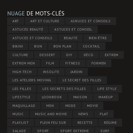
NUAGE
DE MOTS-CLÉS
ART
ART ET CULTURE
ASRUCES ET CONSEILS
ASTUCES BEAUTÉ
ASTUCES ET CONSEIL
ASTUCES ET CONSEILS
BEAUTÉ
BIEN-ÊTRE
BIKINI
BON
BON PLAN
COCKTAIL
CULTURE
DESSERT
DIY
DÉCO
EXTREM
EXTREM MEN
FILM
FITNESS
FORMEN
HIGH-TECH
INSOLITE
JARDIN
LES ATELIERS MOVING
LE SECRET DES FILLES
LES FILLES
LES SECRETS DES FILLES
LIFE STYLE
LIFESTYLE
LOOKBOOK
MAISON
MAKEUP
MAQUILLAGE
MEN
MODE
MOVIE
MUSIC
MUSIC AND MOVIE
NEWS
PLAT
PLAYLIST
PLEIN FEU SUR
RECETTE
RÉGIME
SALADE
SPORT
SPORT EXTREME
SURF