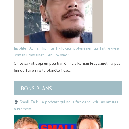
Insolite : Alijha Thph, le TikTokeur polynésien qui fait revivre
Roman Frayssinet… en lip-sync !
On le savait déjà un peu barré, mais Roman Frayssinet n’a pas
fini de faire rire la planète ! Ce…
BONS PLANS
Small Talk : le podcast qui nous fait découvrir les artistes…
autrement