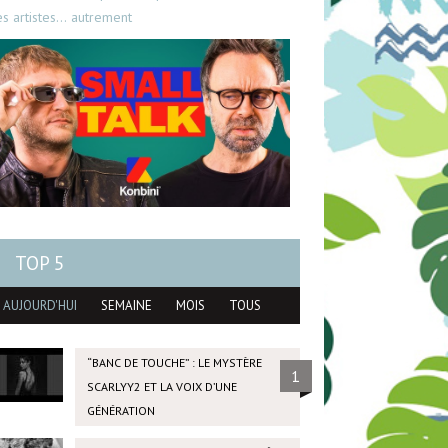
es artistes… autrement
TOP 5
AUJOURD'HUI
SEMAINE
MOIS
TOUS
“BANC DE TOUCHE” : LE MYSTÈRE
1
SCARLYY2 ET LA VOIX D’UNE
GÉNÉRATION