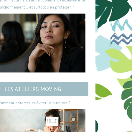
ersonnalité narcissique : comment reconnaître ce
onctionnement… et surtout s’en protéger ?
LES ATELIERS MOVING
omment détecter et éviter le burn-out ?