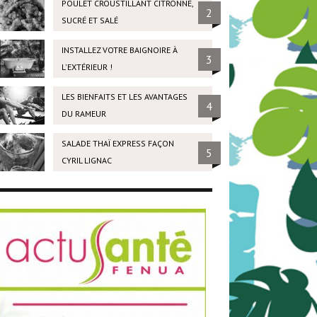
POULET CROUSTILLANT CITRONNÉ,
2
SUCRÉ ET SALÉ
INSTALLEZ VOTRE BAIGNOIRE À
3
L'EXTÉRIEUR !
LES BIENFAITS ET LES AVANTAGES
4
DU RAMEUR
SALADE THAÏ EXPRESS FAÇON
5
CYRIL LIGNAC