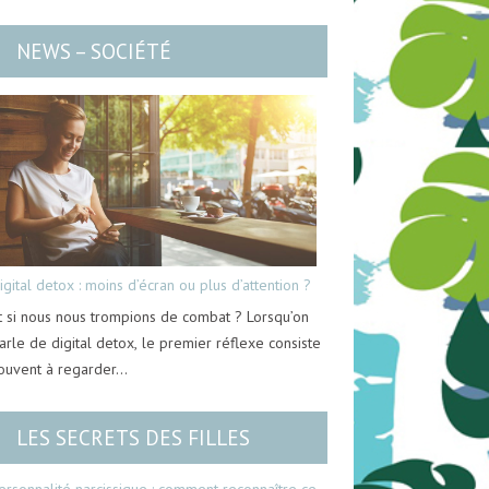
NEWS – SOCIÉTÉ
igital detox : moins d’écran ou plus d’attention ?
t si nous nous trompions de combat ? Lorsqu’on
arle de digital detox, le premier réflexe consiste
ouvent à regarder…
LES SECRETS DES FILLES