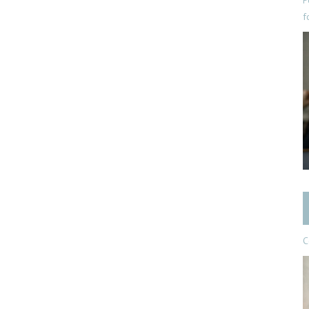
P
f
C