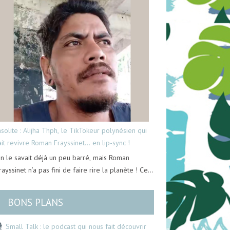
nsolite : Alijha Thph, le TikTokeur polynésien qui
ait revivre Roman Frayssinet… en lip-sync !
n le savait déjà un peu barré, mais Roman
rayssinet n’a pas fini de faire rire la planète ! Ce…
BONS PLANS
Small Talk : le podcast qui nous fait découvrir