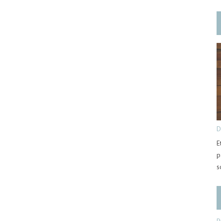
D
E
p
s