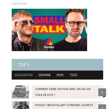
autrement
TOP 5
AUJOURD'HUI
SEMAINE
MOIS
TOUS
COMMENT FAIRE UN POUF AVEC UN SAC EN
1
TOILE DE JUTE ?
POULET CROUSTILLANT CITRONNÉ, SUCRÉ ET
2