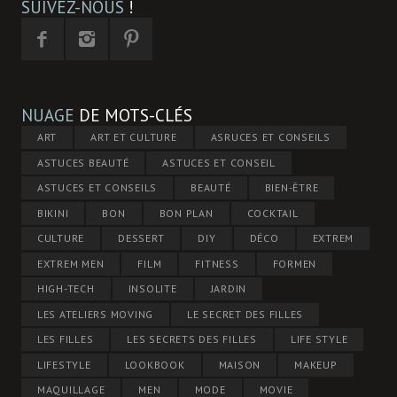
SUIVEZ-NOUS
!
NUAGE
DE MOTS-CLÉS
ART
ART ET CULTURE
ASRUCES ET CONSEILS
ASTUCES BEAUTÉ
ASTUCES ET CONSEIL
ASTUCES ET CONSEILS
BEAUTÉ
BIEN-ÊTRE
BIKINI
BON
BON PLAN
COCKTAIL
CULTURE
DESSERT
DIY
DÉCO
EXTREM
EXTREM MEN
FILM
FITNESS
FORMEN
HIGH-TECH
INSOLITE
JARDIN
LES ATELIERS MOVING
LE SECRET DES FILLES
LES FILLES
LES SECRETS DES FILLES
LIFE STYLE
LIFESTYLE
LOOKBOOK
MAISON
MAKEUP
MAQUILLAGE
MEN
MODE
MOVIE