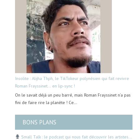
Insolite : Alijha Thph, le TikTokeur polynésien qui fait revivre
Roman Frayssinet… en lip-sync !
On le savait déjà un peu barré, mais Roman Frayssinet n’a pas
fini de faire rire la planète ! Ce…
BONS PLANS
Small Talk : le podcast qui nous fait découvrir les artistes…