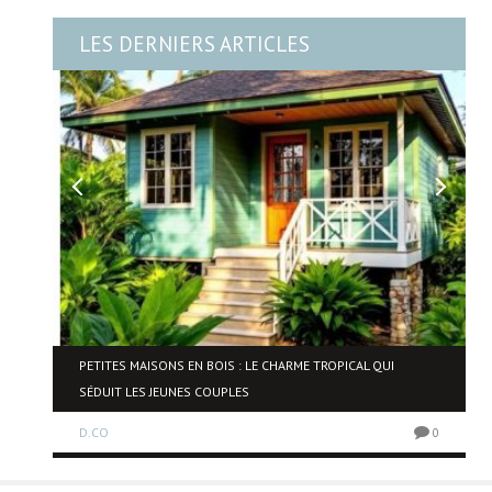
LES DERNIERS ARTICLES
PETITES MAISONS EN BOIS : LE CHARME TROPICAL QUI
SÉDUIT LES JEUNES COUPLES
0
D.CO
0