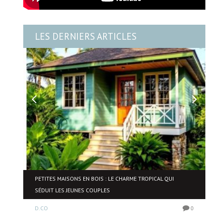
LES DERNIERS ARTICLES
NE
PETITES MAISONS EN BOIS : LE CHARME TROPICAL QUI
SÉDUIT LES JEUNES COUPLES
D.CO
0
0