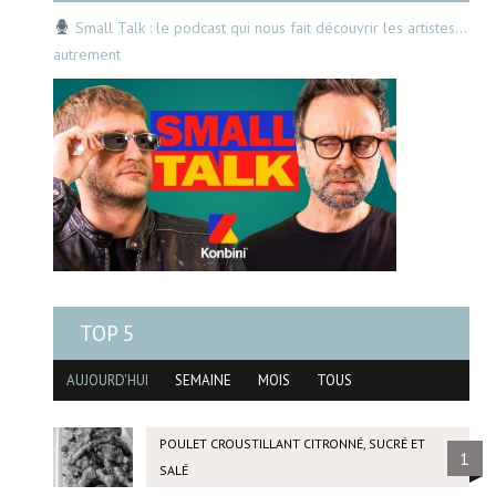
Small Talk : le podcast qui nous fait découvrir les artistes…
autrement
TOP 5
AUJOURD'HUI
SEMAINE
MOIS
TOUS
POULET CROUSTILLANT CITRONNÉ, SUCRÉ ET
1
SALÉ