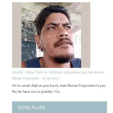
Insolite : Alijha Thph, le TikTokeur polynésien qui fait revivre
Roman Frayssinet… en lip-sync !
On le savait déjà un peu barré, mais Roman Frayssinet n’a pas
fini de faire rire la planète ! Ce…
BONS PLANS