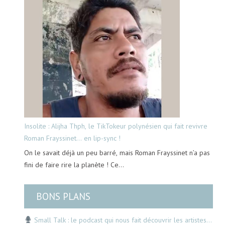
Insolite : Alijha Thph, le TikTokeur polynésien qui fait revivre
Roman Frayssinet… en lip-sync !
On le savait déjà un peu barré, mais Roman Frayssinet n’a pas
fini de faire rire la planète ! Ce…
BONS PLANS
Small Talk : le podcast qui nous fait découvrir les artistes…