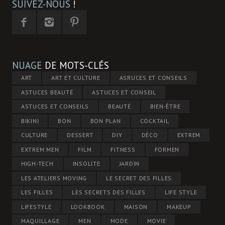
SUIVEZ-NOUS
!
NUAGE
DE MOTS-CLÉS
ART
ART ET CULTURE
ASRUCES ET CONSEILS
ASTUCES BEAUTÉ
ASTUCES ET CONSEIL
ASTUCES ET CONSEILS
BEAUTÉ
BIEN-ÊTRE
BIKINI
BON
BON PLAN
COCKTAIL
CULTURE
DESSERT
DIY
DÉCO
EXTREM
EXTREM MEN
FILM
FITNESS
FORMEN
HIGH-TECH
INSOLITE
JARDIN
LES ATELIERS MOVING
LE SECRET DES FILLES
LES FILLES
LES SECRETS DES FILLES
LIFE STYLE
LIFESTYLE
LOOKBOOK
MAISON
MAKEUP
MAQUILLAGE
MEN
MODE
MOVIE