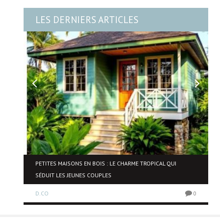
LES DERNIERS ARTICLES
NE
PETITES MAISONS EN BOIS : LE CHARME TROPICAL QUI
SÉDUIT LES JEUNES COUPLES
D.CO
0
0