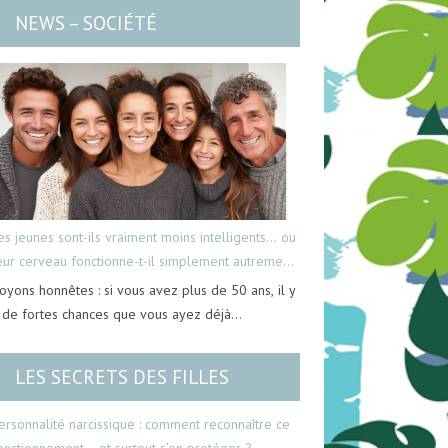
NEWS – SOCIÉTÉ
es jeunes sont-ils vraiment moins intelligents… ou
eur cerveau fonctionne-t-il simplement autrement
oyons honnêtes : si vous avez plus de 50 ans, il y
 de fortes chances que vous ayez déjà…
LES SECRETS DES FILLES
ersonnalité narcissique : comment reconnaître ce