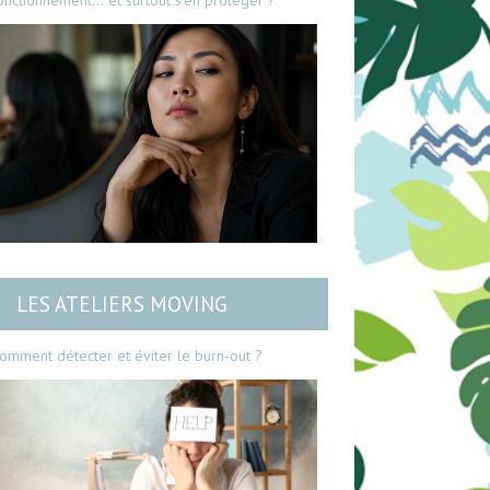
onctionnement… et surtout s’en protéger ?
LES ATELIERS MOVING
omment détecter et éviter le burn-out ?