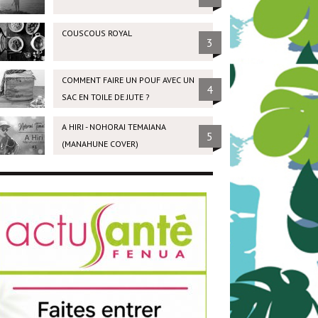
COUSCOUS ROYAL
3
COMMENT FAIRE UN POUF AVEC UN
4
SAC EN TOILE DE JUTE ?
A HIRI - NOHORAI TEMAIANA
5
(MANAHUNE COVER)