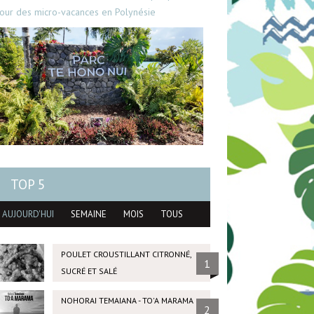
our des micro-vacances en Polynésie
TOP 5
AUJOURD'HUI
SEMAINE
MOIS
TOUS
POULET CROUSTILLANT CITRONNÉ,
1
SUCRÉ ET SALÉ
NOHORAI TEMAIANA - TO'A MARAMA
2