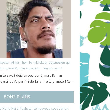
nsolite : Alijha Thph, le TikTokeur polynésien qui
ait revivre Roman Frayssinet… en lip-sync !
n le savait déjà un peu barré, mais Roman
rayssinet n’a pas fini de faire rire la planète ! Ce…
BONS PLANS
e Hono Nui à Toahotu : le nouveau spot parfait