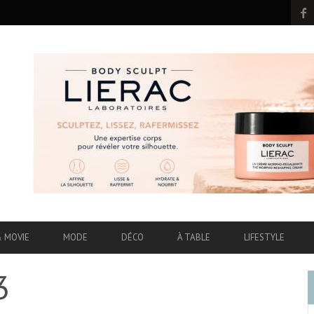
& MOVIE
MODE
DÉCO
À TABLE
LIFESTYLE
3