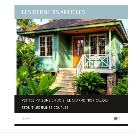
LES DERNIERS ARTICLES
NE
PETITES MAISONS EN BOIS : LE CHARME TROPICAL QUI
SÉDUIT LES JEUNES COUPLES
D.CO
0
0