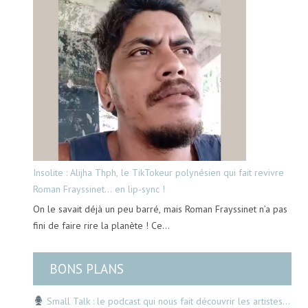
Insolite : Alijha Thph, le TikTokeur polynésien qui fait revivre
Roman Frayssinet… en lip-sync !
On le savait déjà un peu barré, mais Roman Frayssinet n’a pas
fini de faire rire la planète ! Ce…
BONS PLANS
Small Talk : le podcast qui nous fait découvrir les artistes…