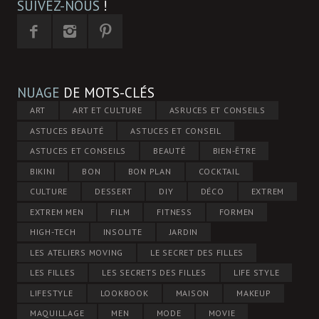
SUIVEZ-NOUS
!
NUAGE
DE MOTS-CLÉS
ART
ART ET CULTURE
ASRUCES ET CONSEILS
ASTUCES BEAUTÉ
ASTUCES ET CONSEIL
ASTUCES ET CONSEILS
BEAUTÉ
BIEN-ÊTRE
BIKINI
BON
BON PLAN
COCKTAIL
CULTURE
DESSERT
DIY
DÉCO
EXTREM
EXTREM MEN
FILM
FITNESS
FORMEN
HIGH-TECH
INSOLITE
JARDIN
LES ATELIERS MOVING
LE SECRET DES FILLES
LES FILLES
LES SECRETS DES FILLES
LIFE STYLE
LIFESTYLE
LOOKBOOK
MAISON
MAKEUP
MAQUILLAGE
MEN
MODE
MOVIE