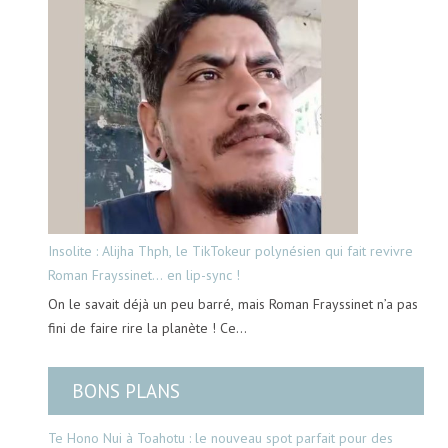
Insolite : Alijha Thph, le TikTokeur polynésien qui fait revivre
Roman Frayssinet… en lip-sync !
On le savait déjà un peu barré, mais Roman Frayssinet n’a pas
fini de faire rire la planète ! Ce…
BONS PLANS
Te Hono Nui à Toahotu : le nouveau spot parfait pour des