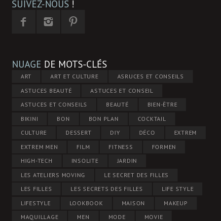
SUIVEZ-NOUS
!
NUAGE
DE MOTS-CLÉS
ART
ART ET CULTURE
ASRUCES ET CONSEILS
ASTUCES BEAUTÉ
ASTUCES ET CONSEIL
ASTUCES ET CONSEILS
BEAUTÉ
BIEN-ÊTRE
BIKINI
BON
BON PLAN
COCKTAIL
CULTURE
DESSERT
DIY
DÉCO
EXTREM
EXTREM MEN
FILM
FITNESS
FORMEN
HIGH-TECH
INSOLITE
JARDIN
LES ATELIERS MOVING
LE SECRET DES FILLES
LES FILLES
LES SECRETS DES FILLES
LIFE STYLE
LIFESTYLE
LOOKBOOK
MAISON
MAKEUP
MAQUILLAGE
MEN
MODE
MOVIE