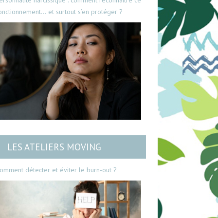
ersonnalité narcissique : comment reconnaître ce
onctionnement… et surtout s’en protéger ?
LES ATELIERS MOVING
omment détecter et éviter le burn-out ?