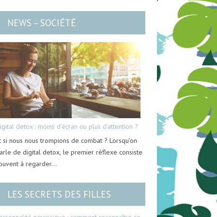
NEWS – SOCIÉTÉ
igital detox : moins d’écran ou plus d’attention ?
t si nous nous trompions de combat ? Lorsqu’on
arle de digital detox, le premier réflexe consiste
ouvent à regarder…
LES SECRETS DES FILLES