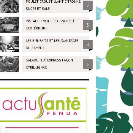
POULET CROUSTILLANT CITRONNÉ,
2
SUCRÉ ET SALÉ
INSTALLEZ VOTRE BAIGNOIRE À
3
L'EXTÉRIEUR !
LES BIENFAITS ET LES AVANTAGES
4
DU RAMEUR
SALADE THAÏ EXPRESS FAÇON
5
CYRIL LIGNAC