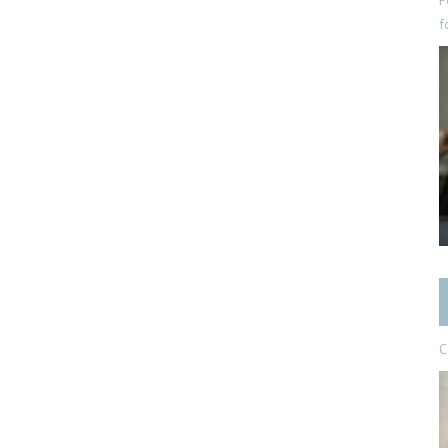
P
f
C