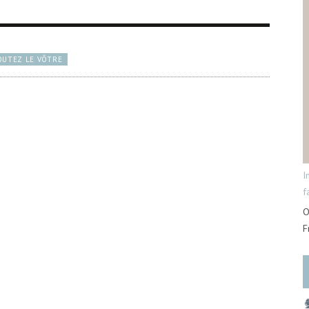
OUTEZ LE VÔTRE
I
f
O
F