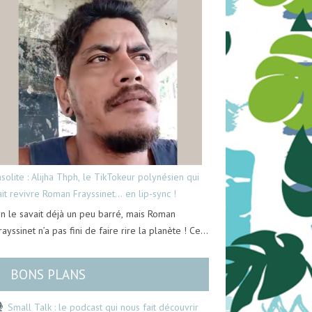
nsolite : Alijha Thph, le TikTokeur polynésien qui
ait revivre Roman Frayssinet… en lip-sync !
n le savait déjà un peu barré, mais Roman
rayssinet n’a pas fini de faire rire la planète ! Ce…
BONS PLANS
Small Talk : le podcast qui nous fait découvrir