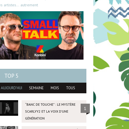
es artistes… autrement
TOP 5
AUJOURD'HUI
SEMAINE
MOIS
TOUS
“BANC DE TOUCHE” : LE MYSTÈRE
1
SCARLYY2 ET LA VOIX D’UNE
GÉNÉRATION