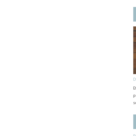
D
E
p
s