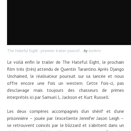
The Hateful Eight : premier trailer jouissif...
by
konbini
Le voilà enfin le trailer de The Hateful Eight, le prochain
film très (très) attendu de Quentin Tarantino. Après Django
Unchained, le réalisateur poursuit sur sa lancée et nous
offre encore une fois un western. Cette fois-ci, pas
d’esclavage mais toujours des chasseurs de primes
interprétés ici par Samuel L. Jackson et Kurt Russell.
Les deux compères accompagnés d’un shérif et d’une
prisonnière – jouée par l’excellente Jennifer Jason Leigh –
se retrouvent coincés par le blizzard et s’abritent dans un