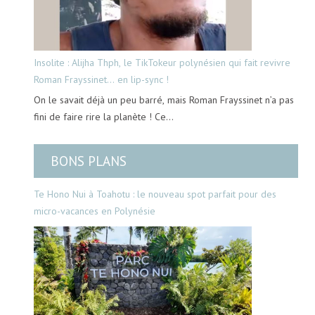
Insolite : Alijha Thph, le TikTokeur polynésien qui fait revivre
Roman Frayssinet… en lip-sync !
On le savait déjà un peu barré, mais Roman Frayssinet n’a pas
fini de faire rire la planète ! Ce…
BONS PLANS
Te Hono Nui à Toahotu : le nouveau spot parfait pour des
micro-vacances en Polynésie