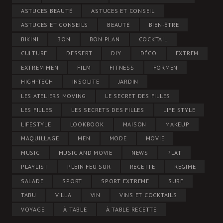
ASTUCES BEAUTÉ
ASTUCES ET CONSEIL
ASTUCES ET CONSEILS
BEAUTÉ
BIEN-ÊTRE
BIKINI
BON
BON PLAN
COCKTAIL
CULTURE
DESSERT
DIY
DÉCO
EXTREM
EXTREM MEN
FILM
FITNESS
FORMEN
HIGH-TECH
INSOLITE
JARDIN
LES ATELIERS MOVING
LE SECRET DES FILLES
LES FILLES
LES SECRETS DES FILLES
LIFE STYLE
LIFESTYLE
LOOKBOOK
MAISON
MAKEUP
MAQUILLAGE
MEN
MODE
MOVIE
MUSIC
MUSIC AND MOVIE
NEWS
PLAT
PLAYLIST
PLEIN FEU SUR
RECETTE
RÉGIME
SALADE
SPORT
SPORT EXTREME
SURF
TABU
VILLA
VIN
VINS ET COCKTAILS
VOYAGE
À TABLE
À TABLE RECETTE