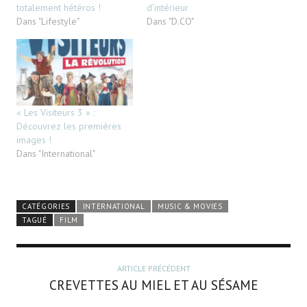
totalement hétéros !
d’intérieur
Dans "Lifestyle"
Dans "D.CO"
« Les Visiteurs 3 » :
Découvrez les premières
images !
Dans "International"
CATÉGORIES
INTERNATIONAL
MUSIC & MOVIES
TAGUÉ
FILM
ARTICLE PRÉCÉDENT
CREVETTES AU MIEL ET AU SÉSAME