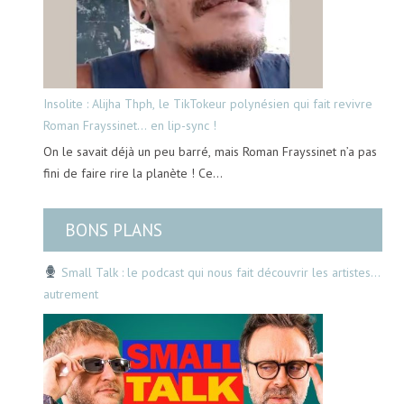
Insolite : Alijha Thph, le TikTokeur polynésien qui fait revivre
Roman Frayssinet… en lip-sync !
On le savait déjà un peu barré, mais Roman Frayssinet n’a pas
fini de faire rire la planète ! Ce…
BONS PLANS
Small Talk : le podcast qui nous fait découvrir les artistes…
autrement