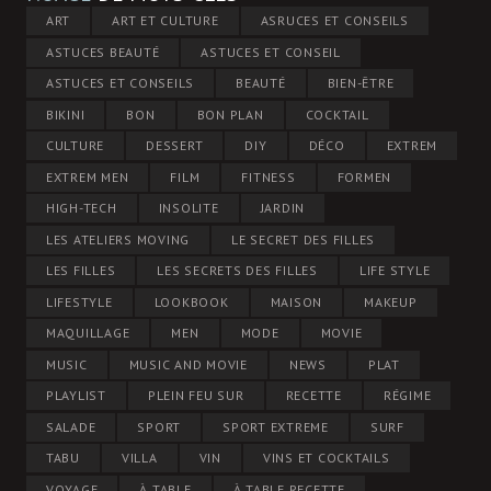
ART
ART ET CULTURE
ASRUCES ET CONSEILS
ASTUCES BEAUTÉ
ASTUCES ET CONSEIL
ASTUCES ET CONSEILS
BEAUTÉ
BIEN-ÊTRE
BIKINI
BON
BON PLAN
COCKTAIL
CULTURE
DESSERT
DIY
DÉCO
EXTREM
EXTREM MEN
FILM
FITNESS
FORMEN
HIGH-TECH
INSOLITE
JARDIN
LES ATELIERS MOVING
LE SECRET DES FILLES
LES FILLES
LES SECRETS DES FILLES
LIFE STYLE
LIFESTYLE
LOOKBOOK
MAISON
MAKEUP
MAQUILLAGE
MEN
MODE
MOVIE
MUSIC
MUSIC AND MOVIE
NEWS
PLAT
PLAYLIST
PLEIN FEU SUR
RECETTE
RÉGIME
SALADE
SPORT
SPORT EXTREME
SURF
TABU
VILLA
VIN
VINS ET COCKTAILS
VOYAGE
À TABLE
À TABLE RECETTE