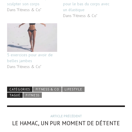
sculpter son corps
pour le bas du corps avec
Dans "Fitness & Co"
un élastique
Dans "Fitness & Co"
5 exercices pour avoir de
belles jambes
Dans "Fitness & Co"
CATÉGORIES
FITNESS & CO
LIFESTYLE
TAGUÉ
FITNESS
ARTICLE PRÉCÉDENT
LE HAMAC, UN PUR MOMENT DE DÉTENTE