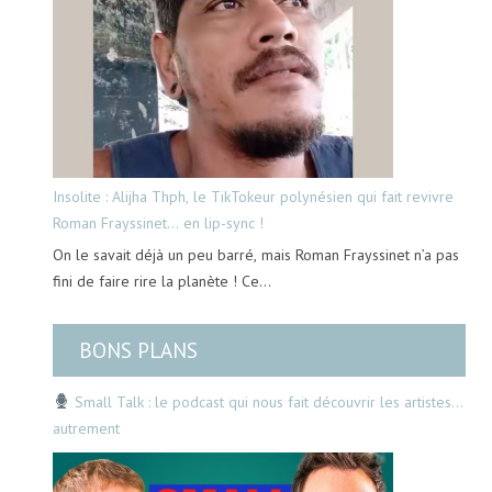
Insolite : Alijha Thph, le TikTokeur polynésien qui fait revivre
Roman Frayssinet… en lip-sync !
On le savait déjà un peu barré, mais Roman Frayssinet n’a pas
fini de faire rire la planète ! Ce…
BONS PLANS
Small Talk : le podcast qui nous fait découvrir les artistes…
autrement