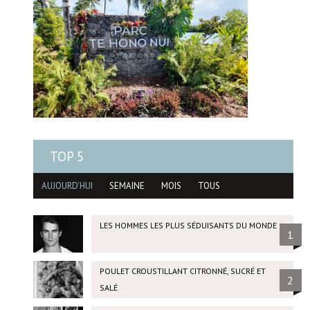
TOP 5
AUJOURD'HUI
SEMAINE
MOIS
TOUS
LES HOMMES LES PLUS SÉDUISANTS DU MONDE
1
POULET CROUSTILLANT CITRONNÉ, SUCRÉ ET
2
SALÉ