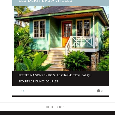
PETITES MAISONS EN BOIS : LE CHARME TROPICAL QUI
SÉDUIT LES JEUNES COUPLES
0
D.CO
0
BACK TO TOP