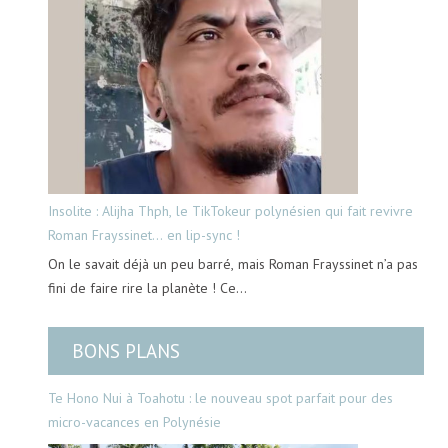
Insolite : Alijha Thph, le TikTokeur polynésien qui fait revivre
Roman Frayssinet… en lip-sync !
On le savait déjà un peu barré, mais Roman Frayssinet n’a pas
fini de faire rire la planète ! Ce…
BONS PLANS
Te Hono Nui à Toahotu : le nouveau spot parfait pour des
micro-vacances en Polynésie