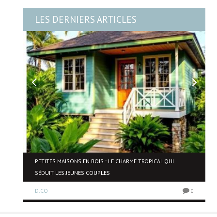
LES DERNIERS ARTICLES
NE
PETITES MAISONS EN BOIS : LE CHARME TROPICAL QUI
SÉDUIT LES JEUNES COUPLES
D.CO
0
0