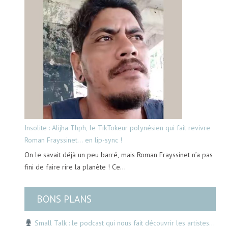
Insolite : Alijha Thph, le TikTokeur polynésien qui fait revivre
Roman Frayssinet… en lip-sync !
On le savait déjà un peu barré, mais Roman Frayssinet n’a pas
fini de faire rire la planète ! Ce…
BONS PLANS
Small Talk : le podcast qui nous fait découvrir les artistes…