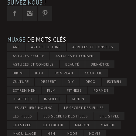
SUIVEZ-NOUS
!
NUAGE
DE MOTS-CLÉS
ART
ART ET CULTURE
ASRUCES ET CONSEILS
ASTUCES BEAUTÉ
ASTUCES ET CONSEIL
ASTUCES ET CONSEILS
BEAUTÉ
BIEN-ÊTRE
BIKINI
BON
BON PLAN
COCKTAIL
CULTURE
DESSERT
DIY
DÉCO
EXTREM
EXTREM MEN
FILM
FITNESS
FORMEN
HIGH-TECH
INSOLITE
JARDIN
LES ATELIERS MOVING
LE SECRET DES FILLES
LES FILLES
LES SECRETS DES FILLES
LIFE STYLE
LIFESTYLE
LOOKBOOK
MAISON
MAKEUP
MAQUILLAGE
MEN
MODE
MOVIE